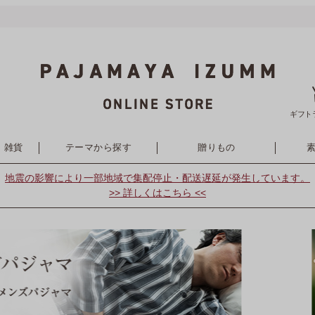
ギフト
・雑貨
テーマから探す
贈りもの
地震の影響により
一部地域で集配停止・配送遅延が発生しています。
>> 詳しくはこちら <<