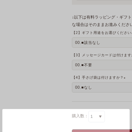
↓以下は有料ラッピング・ギフ
な場合はそのままお進みください
【2】ギフト用途をお選びください
【3】メッセージカードは付けます
【4】手さげ袋は付けますか？
(
必
須
)