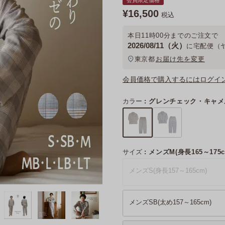
会員限定価格
¥
16,500
税込
本日
11時00分
までのご注文で
2026/08/11（火）
に
宅配便（
東京都
お届け先を変更
会員価格で購入するにはログイ
カラー
グレンチェック・キャメ
サイズ
メンズM(身長165～175c
メンズS(身長157～165cm)
メンズSB(太め157～165cm)