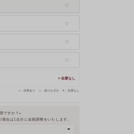
×
○：在庫あり △：残りわずか ✕：在庫なし
希望ですか？
の場合は1点分に金額調整をいたします。
(
必
須