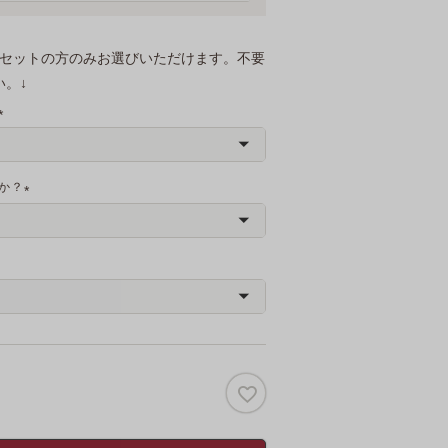
)
トセットの方のみお選びいただけます。不要
。↓
(
必
須
か？
)
(
必
須
)