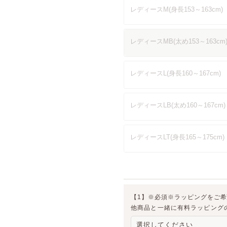
レディースM(身長153～163cm)
レディースMB(太め153～163cm
レディースL(身長160～167cm)
レディースLB(太め160～167cm)
レディースLT(身長165～175cm)
【1】※必須※ラッピングをご
他商品と一緒に有料ラッピング