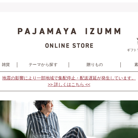
ギフト
・雑貨
テーマから探す
贈りもの
地震の影響により
一部地域で集配停止・配送遅延が発生しています。
>> 詳しくはこちら <<