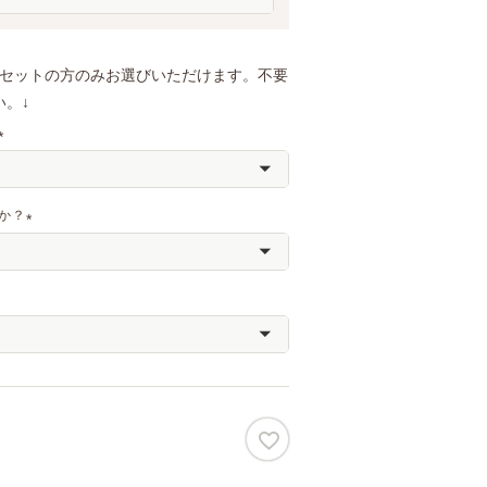
須
)
トセットの方のみお選びいただけます。不要
。↓
(
必
須
か？
)
(
必
須
)