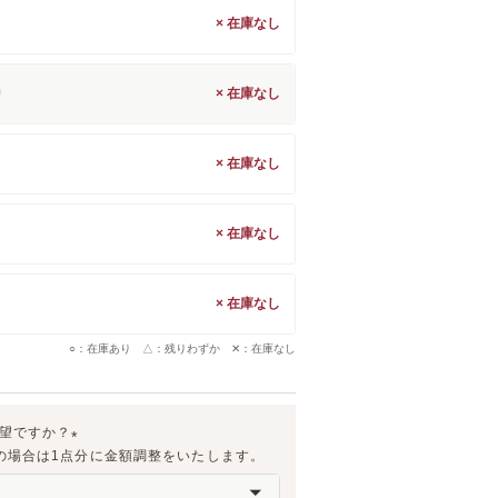
×
)
×
×
×
×
○：在庫あり △：残りわずか ✕：在庫なし
希望ですか？
の場合は1点分に金額調整をいたします。
(
必