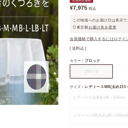
会員限定価格
¥
7,975
税込
この地域へのお届け日は表示で
東京都
お届け先を変更
会員価格で購入するにはログイ
送料込
カラー
ブロック
ブロック
サイズ
レディースMB(太め153～
レディースS(身長145～155cm)
レディースSB(太め145～155cm)