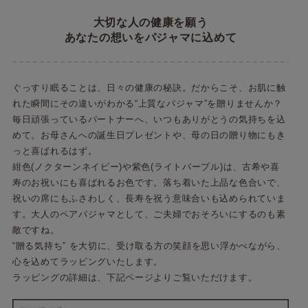
大切な人の健康を願う
あなたの想いをパジャマに込めて
ぐっすり眠ることは、日々の健康の秘訣。だからこそ、お肌に触
れた瞬間にその違いがわかる“上質なパジャマ”を贈りませんか？
毎日頑張っているパートナーへ、いつもありがとうの気持ちを込
めて。お母さんへの誕生日プレゼントや、母の日の贈り物にもき
っと喜ばれるはず。
紺色(ノクターンネイビー)や紫色(ライトパープル)は、古希や喜
寿のお祝いにも喜ばれるお色です。落ち着いた上品な色合いで、
祝いの席にもふさわしく、長寿を祝う意味合いも込められていま
す。大人のペアパジャマとして、ご夫婦でおそろいにするのも素
敵ですね。
“贈る気持ち” を大切に、受け取る方の笑顔を思い浮かべながら、
心を込めてラッピングいたします。
ラッピングの詳細は、下記ページよりご覧いただけます。