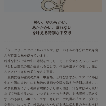
軽い、やわらかい、
あたたかい、蒸れない
を叶える特別な中空糸
「フェアリーエアパイルパジャマ」は、パイルの部分に空気を含
んだ特別な糸を使っています。
特殊な技法で糸の中に隙間をつくり、そこに空気が入ってふんわ
りとした空気の層が生まれることで、体温を逃さず心地よい暖か
さととびっきりの柔らかさを実現。
一般的に芯が空洞の糸を「中空糸」と呼びますが、エアパイルは
中心空隙のまわりにも無数の微細な空隙を備えた特別な構造。こ
の多孔構造により毛細管現象がより強く働き、汗をすばやく吸い
上げて発散するため、いつでもさらっと快適。お洗濯後に乾きや
すいのも嬉しいポイントです。さらに、空気層の「エアーブロッ
ク効果」によって、外気のひんやりがお肌に伝わるのをやわらげ