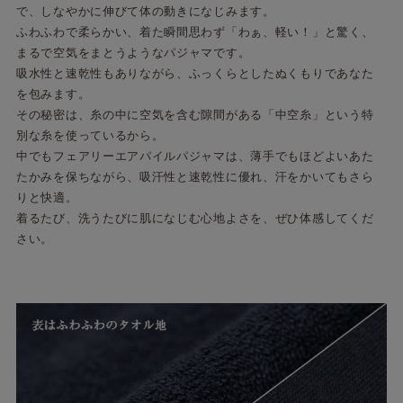
で、しなやかに伸びて体の動きになじみます。
ふわふわで柔らかい、着た瞬間思わず「わぁ、軽い！」と驚く、
まるで空気をまとうようなパジャマです。
吸水性と速乾性もありながら、ふっくらとしたぬくもりであなた
を包みます。
その秘密は、糸の中に空気を含む隙間がある「中空糸」という特
別な糸を使っているから。
中でもフェアリーエアパイルパジャマは、薄手でもほどよいあた
たかみを保ちながら、吸汗性と速乾性に優れ、汗をかいてもさら
りと快適。
着るたび、洗うたびに肌になじむ心地よさを、ぜひ体感してくだ
さい。