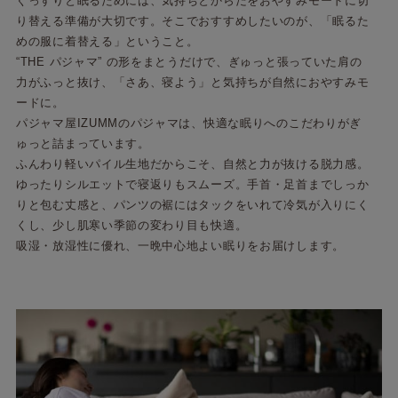
ぐっすりと眠るためには、気持ちとからだをおやすみモードに切
り替える準備が大切です。そこでおすすめしたいのが、「眠るた
めの服に着替える」ということ。
“THE パジャマ” の形をまとうだけで、ぎゅっと張っていた肩の
力がふっと抜け、「さあ、寝よう」と気持ちが自然におやすみモ
ードに。
パジャマ屋IZUMMのパジャマは、快適な眠りへのこだわりがぎ
ゅっと詰まっています。
ふんわり軽いパイル生地だからこそ、自然と力が抜ける脱力感。
ゆったりシルエットで寝返りもスムーズ。手首・足首までしっか
りと包む丈感と、パンツの裾にはタックをいれて冷気が入りにく
くし、少し肌寒い季節の変わり目も快適。
吸湿・放湿性に優れ、一晩中心地よい眠りをお届けします。