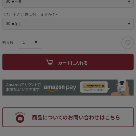
必
須
)
【4】手さげ袋は付けますか？
(
必
須
)
カートに入れる