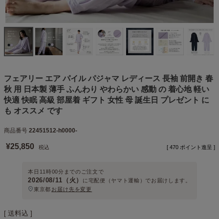
フェアリー エア パイル パジャマ レディース 長袖 前開き 春
秋 用 日本製 薄手 ふんわり やわらかい 感動 の 着心地 軽い
快適 快眠 高級 部屋着 ギフト 女性 母 誕生日 プレゼント に
も オススメ です
商品番号
22451512-h0000-
¥
25,850
税込
[
470
ポイント進呈 ]
本日
11時00分
までのご注文で
2026/08/11（火）
に
宅配便（ヤマト運輸）
でお届けします。
東京都
お届け先を変更
送料込