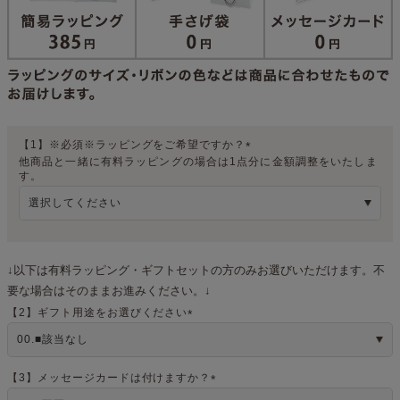
【1】※必須※ラッピングをご希望ですか？
他商品と一緒に有料ラッピングの場合は1点分に金額調整をいたしま
(
す。
必
須
)
↓以下は有料ラッピング・ギフトセットの方のみお選びいただけます。不
要な場合はそのままお進みください。↓
【2】ギフト用途をお選びください
(
必
須
)
【3】メッセージカードは付けますか？
(