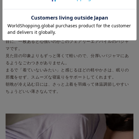
「着ている感じがしない」パジャマ
「夜は少し肌寒い、でも冬物パジャマはまだ早い…」「あたたか
くなってきたけど、朝は少し冷え込むな…」そんな季節の変わり
目に、一枚あると心強いのがこのフェアリーエアパイルのパジャ
マです。
見た目の印象よりもずっと薄くて軽いので、分厚いパジャマにあ
るようなごわつきがありません。
まるで「着ていないみたい」と感じるほどの軽やかさは、眠りの
邪魔をせず、スムーズな寝返りをサポートしてくれます。
朝晩が冷え込む日には、さっと上着を羽織って体温調節しやすい
ちょうどいい薄さなんです。