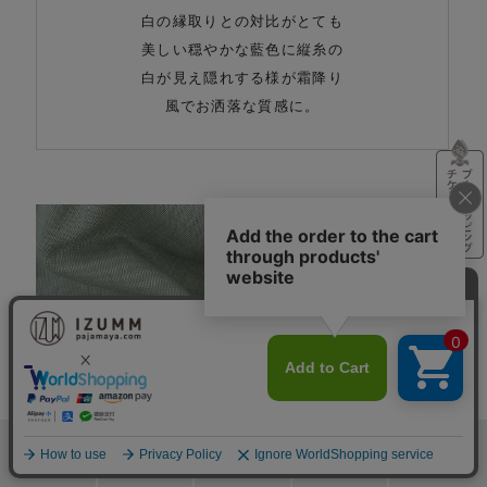
白の縁取りとの対比がとても
美しい穏やかな藍色に縦糸の
白が見え隠れする様が霜降り
風でお洒落な質感に。
セージグリーン
検索
メニュー
ホーム
カート
おねむりフェア