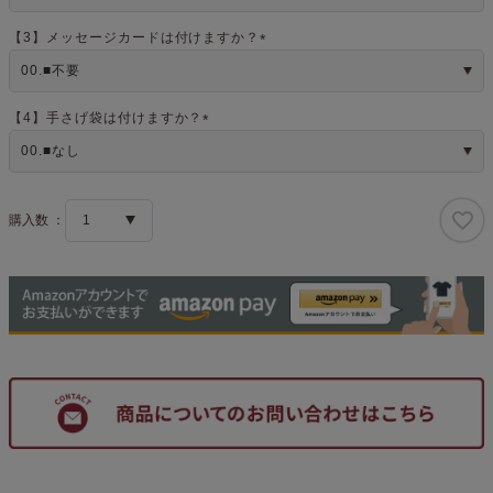
須
)
【3】メッセージカードは付けますか？
(
必
須
)
【4】手さげ袋は付けますか？
(
必
須
)