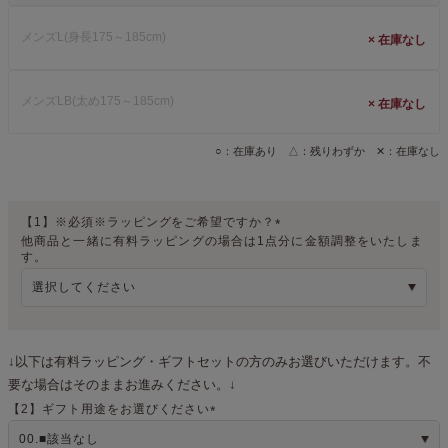
メンズL(身長175～185cm)
×
メンズLB(太め175～185cm)
×
○：在庫あり △：残りわずか ✕：在庫なし
【1】※必須※ラッピングをご希望ですか？
他商品と一緒に有料ラッピングの場合は1点分に金額調整をいたしま
(
す。
必
須
)
↓以下は有料ラッピング・ギフトセットの方のみお選びいただけます。不
要な場合はそのままお進みください。↓
【2】ギフト用途をお選びください
(
必