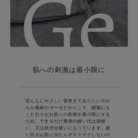
Ge
wa
nt,
肌への刺激は最小限に
皆んなにやさしい寝巻きでありたい
やわ
らか素材のガーゼだからこそ、縫製にも
こだわりが
お肌への刺激を最小限にする
ため、できるだけ裏側の縫い代は袋縫
い、又は折伏せ縫いになっています。
縫
い目がお肌に当たらずチクチクしないの