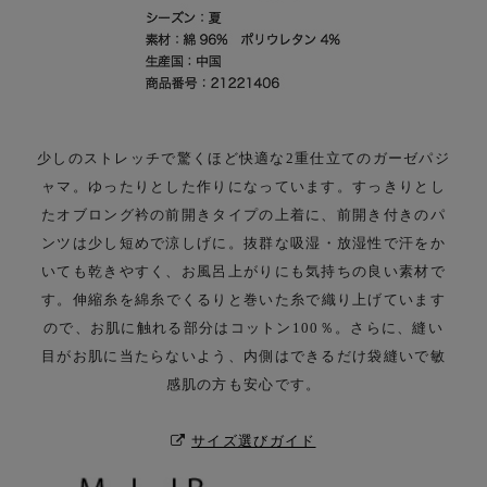
少しのストレッチで驚くほど快適な2重仕立てのガーゼパジ
ャマ。ゆったりとした作りになっています。
すっきりとし
たオブロング衿の前開きタイプの上着に、前開き付きのパ
ンツは少し短めで涼しげに。
抜群な吸湿・放湿性で汗をか
いても乾きやすく、お風呂上がりにも気持ちの良い素材で
す。
伸縮糸を綿糸でくるりと巻いた糸で織り上げています
ので、お肌に触れる部分はコットン100％。
さらに、縫い
目がお肌に当たらないよう、内側はできるだけ袋縫いで敏
感肌の方も安心です。
サイズ選びガイド