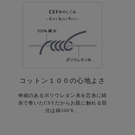
コットン１００の心地よさ
伸縮のあるポリウレタン糸を芯糸に
綿
糸で巻いたCSYだから
お肌に触れる部
分は綿100％。