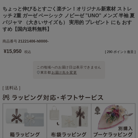
ちょっと伸びるとすごく楽チン！オリジナル新素材 ストレ
ッチ 2重 ガーゼ ベーシック ノビーゼ ”UNO” メンズ 半袖 夏
パジャマ （大きいサイズも） 実用的 プレゼント にも おす
すめ【国内送料無料】
商品番号
21221406-h0000-
¥
15,950
税込
[
290
ポイント進呈 ]
この地域へのお届け日は表示できません
東京都
お届け先を変更
送料込