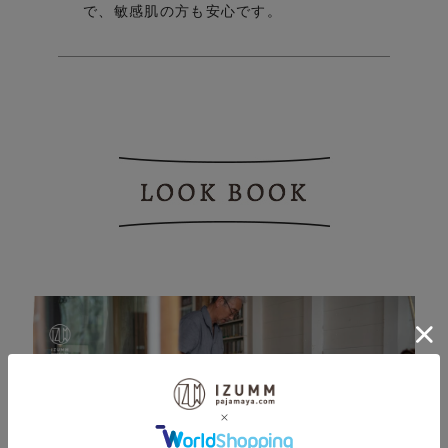
ntl
sh
で、敏感肌の方も安心です。
als
e