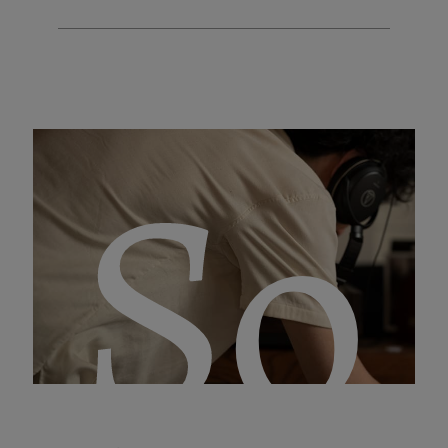
ab
So
sor