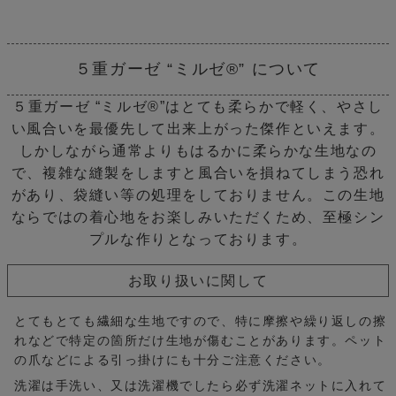
５重ガーゼ “ミルゼ®” について
５重ガーゼ “ミルゼ®”はとても柔らかで軽く、やさし
い風合いを最優先して出来上がった傑作といえます。
しかしながら通常よりもはるかに柔らかな生地なの
で、複雑な縫製をしますと風合いを損ねてしまう恐れ
があり、袋縫い等の処理をしておりません。
この生地
ならではの着心地をお楽しみいただくため、至極シン
プルな作りとなっております。
お取り扱いに関して
とてもとても繊細な生地ですので、特に摩擦や繰り返しの擦
れなどで特定の箇所だけ生地が
傷むことがあります。ペット
の爪などによる引っ掛けにも十分ご注意ください。
洗濯は手洗い、又は洗濯機でしたら必ず洗濯ネットに入れて