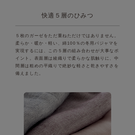
快適５層のひみつ
５枚のガーゼをただ重ねただけではありません。
柔らか・暖か・軽い、綿100％の冬用パジャマを
実現
するには、この５層の組み合わせが大事なポ
イント。
表面層は綾織りで柔らかな肌触りに、中
間層は粗めの
平織りで絶妙な軽さと乾きやすさを
備えました。