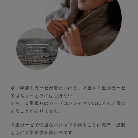
寒い季節もガーゼが着たいけど、
２重や３重のガーゼ
ではちょっと冬には心許ない。
でも、５重織りのガーゼはパジャマではほとんど
目に
することがありません。
５重ガーゼで快適なパジャマを作ることは
織布・縫製
ともに大変難度が高いのです。