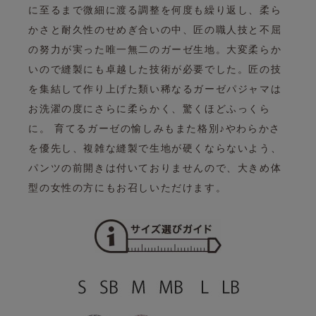
に至るまで微細に渡る調整を何度も繰り返し、
柔ら
かさと耐久性のせめぎ合いの中、匠の職人技と不屈
の努力が実った唯一無二のガーゼ生地。
大変柔らか
いので縫製にも卓越した技術が必要でした。
匠の技
を集結して作り上げた類い稀なるガーゼパジャマは
お洗濯の度にさらに柔らかく、驚くほどふっくら
に。 育てるガーゼの愉しみもまた格別♪
やわらかさ
を優先し、複雑な縫製で生地が硬くならないよう、
パンツの前開きは付いておりませんので、
大きめ体
型の女性の方にもお召しいただけます。