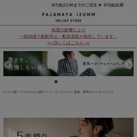
地震の影響により
一部地域で集配停止・配送遅延が発生しています。
>> 詳しくはこちら <<
パジャマ屋
アイテムから探す
メンズパジャマ
長袖・厚手のメンズパジャマ