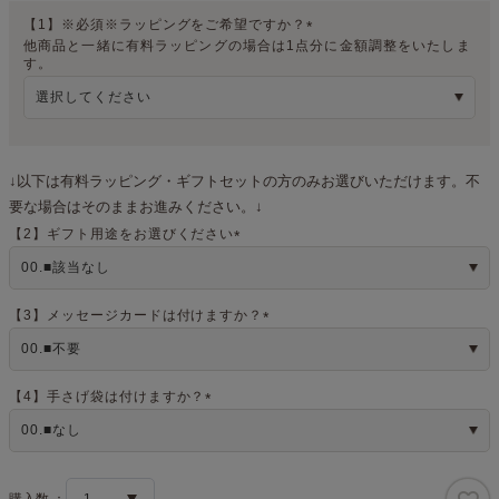
【1】※必須※ラッピングをご希望ですか？
他商品と一緒に有料ラッピングの場合は1点分に金額調整をいたしま
(
す。
必
須
)
↓以下は有料ラッピング・ギフトセットの方のみお選びいただけます。不
要な場合はそのままお進みください。↓
【2】ギフト用途をお選びください
(
必
須
)
【3】メッセージカードは付けますか？
(
必
須
)
【4】手さげ袋は付けますか？
(
必
須
)