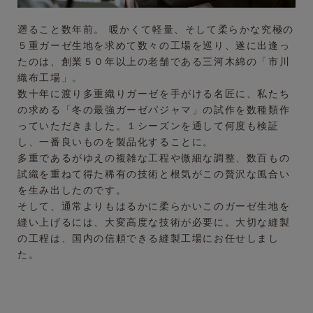
遡ること数年前。 暖かくて軽量、そして柔らかな究極の
５重ガーゼ生地を求めて数々の工場を巡り、
遂に出逢っ
たのは、創業５０年以上の老舗である三河木綿の「市川
織布工場」。
数十年に渡り多重織りガーゼを手がける名匠に、私たち
の求める「冬の最強ガーゼパジャマ」の試作を
数種類作
っていただきました。１シーズンを通して何度も検証
し、一番良いものを製品化することに。
多重であるがゆえの複雑な工程や微細な調整、数百もの
試織を重ねて得た稀有の技術と根気がこの
贅沢な風合い
を生み出したのです。
そして、通常よりもはるかに柔らかいこのガーゼ生地を
縫い上げるには、大変高度な技術が必要に。
大切な縫製
の工程は、国内の信頼できる縫製工場にお任せしまし
た。