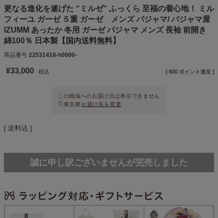
更なる進化を遂げた “ミルゼ” ふっくら 至福の着心地！ ミル
フィーユ ガーゼ ５重 ガーゼ メンズ パジャマ/ パジャマ屋
IZUMM あったか 冬用 ガーゼ パジャマ メンズ 長袖 前開き
綿100％ 日本製【国内送料無料】
商品番号
22531418-h0000-
¥
33,000
税込
[
600
ポイント進呈 ]
この地域へのお届け日は表示できません
東京都
お届け先を変更
送料込
誠に申し訳ございませんが完売しました