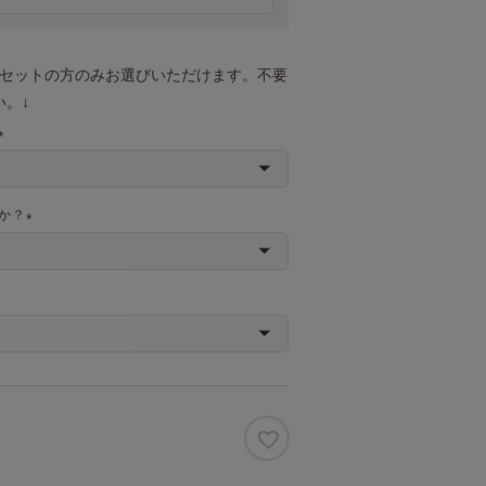
須
)
トセットの方のみお選びいただけます。不要
。↓
(
必
須
か？
)
(
必
須
)