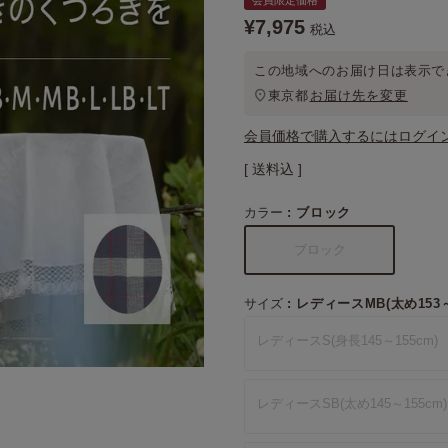
会員限定価格
¥
7,975
税込
この地域へのお届け日は表示で
東京都
お届け先を変更
会員価格で購入するにはログイ
送料込
カラー
ブロック
ブロック
サイズ
レディースMB(太め153～
レディースS(身長145～155cm)
レディースSB(太め145～155cm)