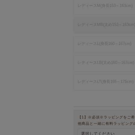
レディースM(身長153～163cm)
レディースMB(太め153～163cm
レディースL(身長160～167cm)
レディースLB(太め160～167cm)
レディースLT(身長165～175cm)
【1】※必須※ラッピングをご
他商品と一緒に有料ラッピング