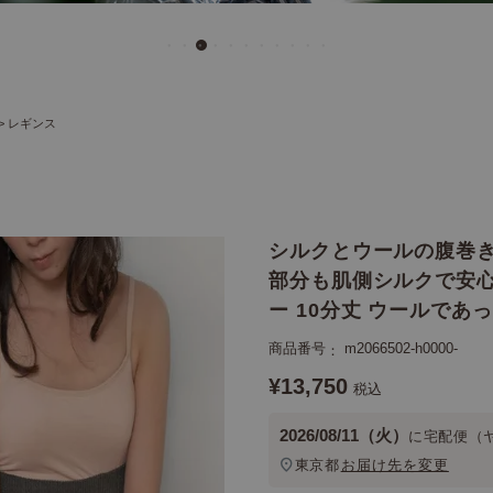
レギンス
シルクとウールの腹巻き
部分も肌側シルクで安心
ー 10分丈 ウールであ
商品番号
m2066502-h0000-
¥
13,750
税込
2026/08/11（火）
に
宅配便（
東京都
お届け先を変更