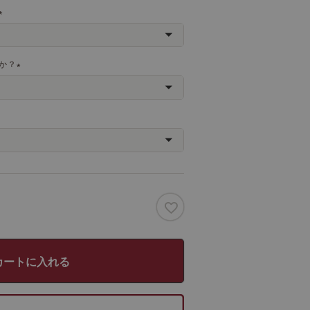
(
必
須
か？
)
(
必
須
)
カートに入れる