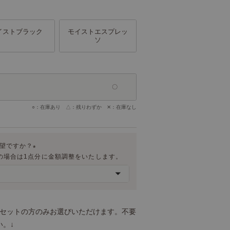
イストブラック
モイストエスプレッ
ソ
○：在庫あり △：残りわずか ✕：在庫なし
希望ですか？
の場合は1点分に金額調整をいたします。
(
必
須
)
トセットの方のみお選びいただけます。不要
。↓