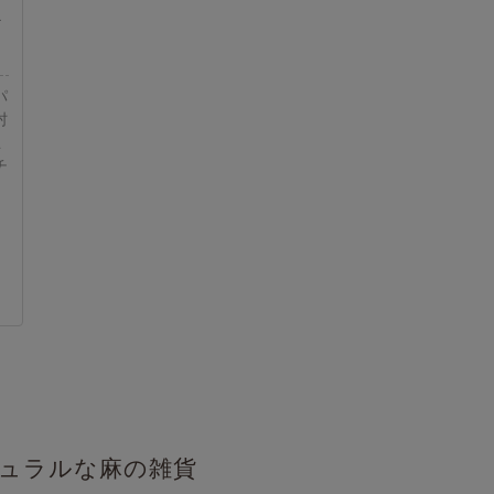
ャ
パ
肘
五
チ
。
チュラルな麻の雑貨