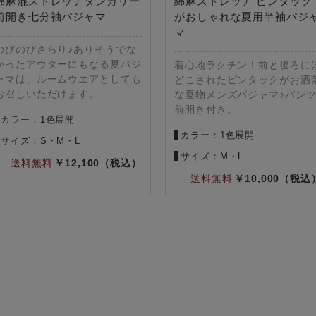
綿麻混ストレッチダンガリー
綿麻ストレッチ ピンタック
前開き七分袖パジャマ
がおしゃれな夏用半袖パジ
マ
のびのびさらり♪ありそうでな
かったアウターにもなる夏パジ
着心地ラクチン！前と後ろに
ャマは、ルームウエアとしても
どこされたピンタックがお洒
お召しいただけます。
な夏物メンズパジャマ♪パン
前開き付き。
カラー：1色展開
カラー：1色展開
サイズ：S・M・L
サイズ：M・L
12,100
10,000