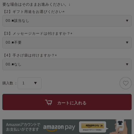
要な場合はそのままお進みください。↓
【2】ギフト用途をお選びください
(
必
須
)
【3】メッセージカードは付けますか？
(
必
須
)
【4】手さげ袋は付けますか？
(
必
須
)
カートに入れる