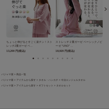
ちょっと伸びるとすごく楽チン！スト
ストレッチ２重ガーゼ ベーシックノビ
ス
レッチ2重ガーゼ ベ...
ーゼ “UNO” ...
ーゼ
13,200 円(税込)
18,920 円(税込)
18
パジャマ屋
商品一覧
パジャマ屋
アイテムから探す
タオル・ハンカチ
今治エンジェルタオル
パジャマ屋
アイテムから探す
ギフトセット
タオルセット
パジャマ屋
プレゼント・贈り物に最適♪ギフト・アイテム
結婚記念日プレゼント・贈りもの
パジャマ屋
プレゼント・贈り物に最適♪ギフト・アイテム
結婚祝いプレゼント
結婚祝いに贈
パジャマ屋
アイテムから探す
ファブリック・雑貨
パジャマ屋
プレゼント・贈り物に最適♪ギフト・アイテム
お中元・暑中見舞