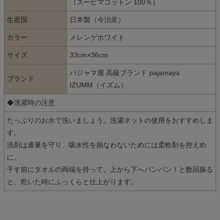
（スーピマコットン 100％）
生産国
日本製（今治産）
カラー
メレンゲホワイト
サイズ
33cm×36cm
パジャマ屋 高級ブランド pajamaya
ブランド
IZUMM（イズム）
◆洗濯時の注意
たっぷりのお水で洗いましょう。洗濯ネットの使用をおすすめしま
す。
洗剤は適量を守り、吸水性を損なわないためには柔軟剤を控えめ
に。
干す前にタオルの両端を持って、上から下へパンパン！と数回振る
と、乾いた時にふっくらと仕上がります。