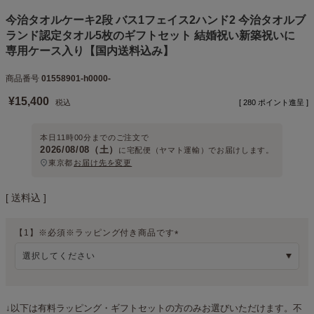
今治タオルケーキ2段 バス1フェイス2ハンド2 今治タオルブ
ランド認定タオル5枚のギフトセット 結婚祝い新築祝いに
専用ケース入り【国内送料込み】
商品番号
01558901-h0000-
¥
15,400
税込
[
280
ポイント進呈 ]
本日
11時00分
までのご注文で
2026/08/08（土）
に
宅配便（ヤマト運輸）
でお届けします。
東京都
お届け先を変更
送料込
【1】※必須※ラッピング付き商品です
(
必
須
)
↓以下は有料ラッピング・ギフトセットの方のみお選びいただけます。不