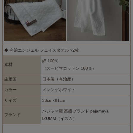
◆ 今治エンジェル フェイスタオル ×2枚
綿 100％
素材
（スーピマコットン 100％）
生産国
日本製（今治産）
カラー
メレンゲホワイト
サイズ
33cm×81cm
パジャマ屋 高級ブランド pajamaya
ブランド
IZUMM（イズム）