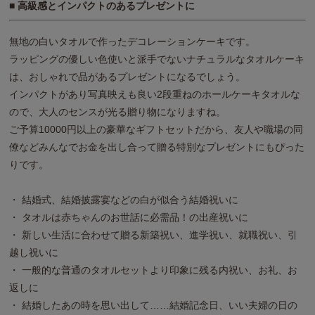
■ 高級感とインパクトのあるプレゼントに
無地の白いタオルで作ったデコレーションケーキです。
ラッピングの優しい色使いと派手でないナチュラルなタオルケーキ
は、おしゃれで品があるプレゼントになるでしょう。
インパクトがあり写真映えも良い2段重ねのホールケーキタオルな
ので、大人のセンスが光る贈り物になりますね。
ご予算10000円以上の豪華なギフトセットだから、友人や職場の同
僚などみんなでお金を出し合って贈る特別なプレゼントにもぴった
りです。
・ 結婚式、結婚披露宴などの白が似合う結婚祝いに
・ タオルは赤ちゃんのお世話に必需品！の出産祝いに
・ 新しい生活に合わせて贈る新築祝い、進学祝い、就職祝い、引
越し祝いに
・ 一般的な普通のタオルセットより印象に残る内祝い、お礼、お
返しに
・ 結婚したあの時を思い出して……結婚記念日、いい夫婦の日の