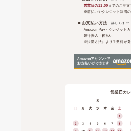
営業日の11:00
までのご注文
※前払いやクレジット決済の
■ お支払い方法
>>
詳しくは
Amazon Pay・クレジッ
銀行振込・後払い
※決済方法により手数料が発
営業日カ
8
日
月
火
水
木
金
土
1
2
3
4
5
6
7
8
9
10
11
12
13
14
15