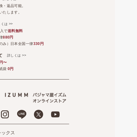
換・返品可能。
いたします。
>>
しくは
購入で
送料無料
律
880円
のみ）日本全国一律
330円
いて
>>
詳しくは
5円〜
紙袋
0円
レックス