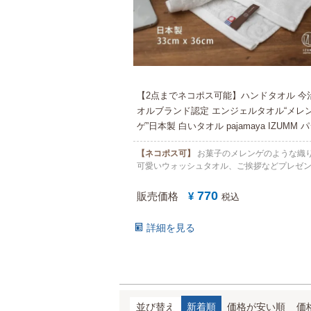
【2点までネコポス可能】ハンドタオル 今
オルブランド認定 エンジェルタオル“メレ
ゲ”日本製 白いタオル pajamaya IZUMM 
マ屋 オリジナル 超長綿 JAPAN
【ネコポス可】
お菓子のメレンゲのような織
可愛いウォッシュタオル、ご挨拶などプレゼン
770
販売価格
¥
税込
詳細を見る
並び替え
新着順
価格が安い順
価