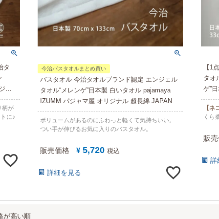
治タ
【1
今治バスタオルまとめ買い
ン
タオ
バスタオル 今治タオルブランド認定 エンジェル
パジャ
ゲ”日
タオル“メレンゲ”日本製 白いタオル pajamaya
マ屋 
IZUMM パジャマ屋 オリジナル 超長綿 JAPAN
り柄が
【ネ
トに♪
くら
ボリュームがあるのにふわっと軽くて気持ちいい。
つい手が伸びるお気に入りのバスタオル。
販売
5,720
販売価格
¥
税込
詳
詳細を見る
格が高い順