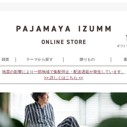
ギフト
・雑貨
テーマから探す
贈りもの
地震の影響により
一部地域で集配停止・配送遅延が発生しています。
>> 詳しくはこちら <<