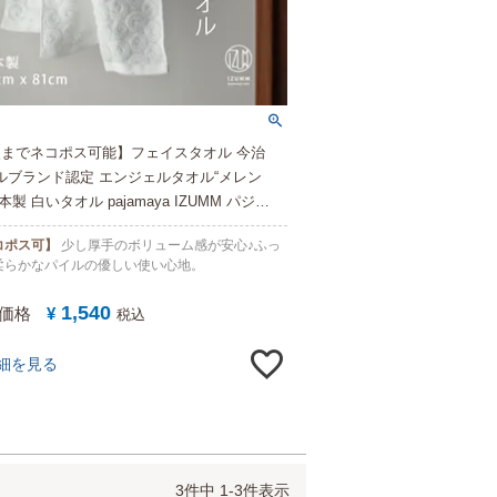
点までネコポス可能】フェイスタオル 今治
ルブランド認定 エンジェルタオル“メレン
本製 白いタオル pajamaya IZUMM パジャ
オリジナル 超長綿 JAPAN
コポス可】
少し厚手のボリューム感が安心♪ふっ
柔らかなパイルの優しい使い心地。
1,540
価格
¥
税込
細を見る
3
件中
1
-
3
件表示