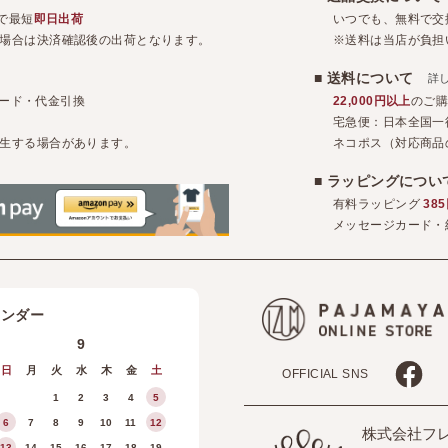
で最短
即日出荷
いつでも、無料で交
場合は決済確認後の出荷となります。
※送料は当店が負担
■ 送料について
詳
トカード・代金引換
22,000円以上
のご
宅急便：日本全国一
生する場合があります。
ネコポス（対応商品
■ ラッピングにつ
有料ラッピング
38
メッセージカード・
レンダー
9
日
月
火
水
木
金
土
OFFICIAL SNS
1
2
3
4
5
6
7
8
9
10
11
12
株式会社フ
13
14
15
16
17
18
19