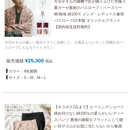
今治タオルの織機で匠が織り上げた究極 3
重ガーゼ素材のバスローブ！ペーズリー
柄/無地 綿100％ メンズ・レディース兼用
バスローブ/日本製 オリジナルブランド
【国内発送送料無料】
今治タオルの厳しい吸水テストに合格した、お風呂上りにサッと羽織れるバ
スロープにもなるナイトガウン。
¥
25,300
販売価格
税込
カラー：4色展開
サイズ：S～M・M～L
【ネコポス2点まで】ヒーリングショーツ
締め付けない綿100％の柔らかいレディー
スパンツ 裏側の縫製をフラットにして縫
い目やゴムがお肌に当たらないから敏感