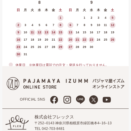
8
9
日
月
火
水
木
金
土
日
月
火
水
木
金
土
1
1
2
3
4
5
2
3
4
5
6
7
8
6
7
8
9
10
11
12
9
10
11
12
13
14
15
13
14
15
16
17
18
19
16
17
18
19
20
21
22
20
21
22
23
24
25
26
23
24
25
26
27
28
29
27
28
29
30
30
31
休業日
※休業日は電話での注文・発送を行っておりません。
OFFICIAL SNS
株式会社フレックス
〒252–0143 神奈川県相模原市緑区橋本4–16–13
TEL 042-703-8481