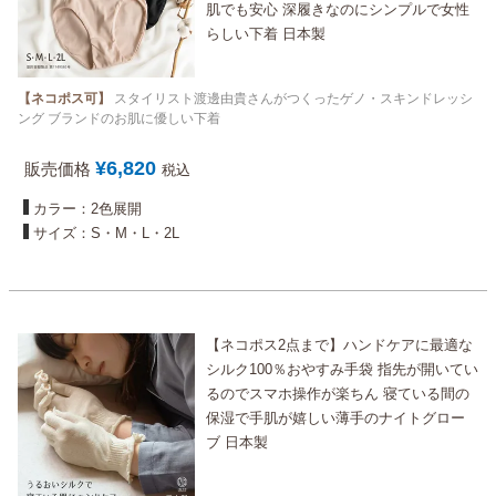
肌でも安心 深履きなのにシンプルで女性
らしい下着 日本製
【ネコポス可】
スタイリスト渡邊由貴さんがつくったゲノ・スキンドレッシ
ング ブランドのお肌に優しい下着
¥
6,820
販売価格
税込
カラー：2色展開
サイズ：S・M・L・2L
【ネコポス2点まで】ハンドケアに最適な
シルク100％おやすみ手袋 指先が開いてい
るのでスマホ操作が楽ちん 寝ている間の
保湿で手肌が嬉しい薄手のナイトグロー
ブ 日本製