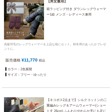
男女兼用
箱ラッピング付き ダウンレッグウォーマ
ー1組 メンズ・レディース兼用
高級羽毛のレッグウォーマーを上品な箱にセット。秋冬用のあったかプレゼ
ントに。
¥
11,770
販売価格
税込
カラー：2色展開
サイズ：フリー・ゆったり
【ネコポス2点まで】シルクコットンの二
重編みレッグ＆アームウォーマー(ショー
ト丈 26cm) ふんわりやわらか手にも足に