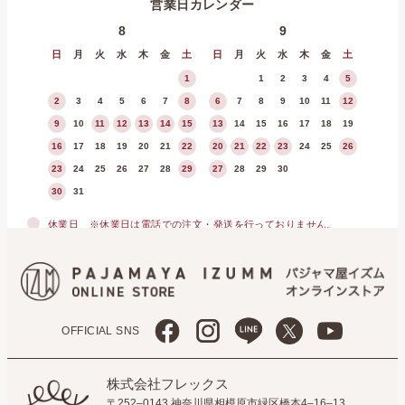
営業日カレンダー
8
9
日
月
火
水
木
金
土
日
月
火
水
木
金
土
1
1
2
3
4
5
2
3
4
5
6
7
8
6
7
8
9
10
11
12
9
10
11
12
13
14
15
13
14
15
16
17
18
19
16
17
18
19
20
21
22
20
21
22
23
24
25
26
23
24
25
26
27
28
29
27
28
29
30
30
31
休業日
※休業日は電話での注文・発送を行っておりません。
OFFICIAL SNS
株式会社フレックス
〒252–0143 神奈川県相模原市緑区橋本4–16–13