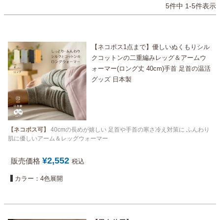
5
件中
1
-
5
件表示
【ネコポス1点まで】優しいぬくもりシル
クコットンの二重編みレッグ＆アームウ
ォーマー(ロング丈 40cm)手首 足首の温活
グッズ 日本製
【ネコポス可】
40cmの長めが嬉しい 足首や手首の寒さ冷え対策に ふんわり
肌に優しいアーム＆レッグウォーマー
¥
2,552
販売価格
税込
カラー：4色展開