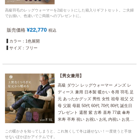
高級羽毛のレッグウォーマーを2組セットにした箱入りギフトセット。ご夫婦
でお揃い、色違いでご両親へのプレゼントに。
¥
22,770
販売価格
税込
カラー：1色展開
サイズ：フリー
男女兼用
高級 ダウン レッグウォーマー メンズ レ
ディース 兼用 日本製 暖かい 冬用 羽毛 足
元 あったかグッズ 男性 女性 祖母 祖父 父
母 父親 母親 50代 60代 70代 80代 誕生日
プレゼント 還暦 紫 古希 喜寿 77歳 傘寿
米寿 卒寿 祝い お祝い お礼 内祝い お見舞
い 退職祝い にも
この暖かさを知ってしまうと、これ無くして冬は越せない！一度使うと手放
せないぽかぽかアイテムです。