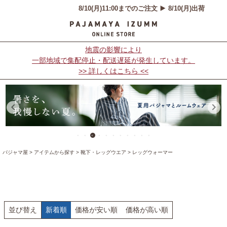
地震の影響により
一部地域で集配停止・配送遅延が発生しています。
>> 詳しくはこちら <<
パジャマ屋
アイテムから探す
靴下・レッグウエア
レッグウォーマー
並び替え
新着順
価格が安い順
価格が高い順