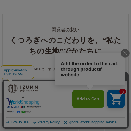
開発者の想い
くつろぎへのこだわりを、“私た
ちの生地”でかたちに
パジャマ屋IZUMMは、オリジナルパジャマの企画・販売ととも
に、
「大切な方へ贈る、やさしいギフトのお店」としても、
長くご愛顧いただいてきました。
なかでも母の日や敬老の日には、春や秋の肌寒い季節に贈る
“羽織りもの” が特に人気です。
一方で、これまでの羽織りものは
検索
メニュー
ホーム
カート
おねむりフェア