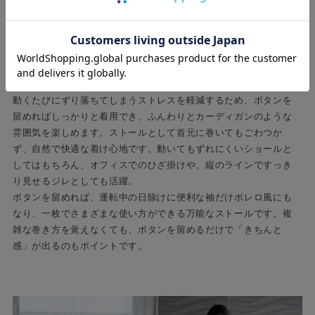
ずれにくいボタン付きで、
巻き方も羽織り方もおしゃれにアレンジ
3つのボタンで着用アレンジができる、マルチWAYストール。
動くたびにずり落ちてしまうストレスを軽減するため、ボタンを
留めればしっかりと着用でき、ふんわりとカーディガンのような
雰囲気を楽しめます。ストールとして首元に巻いてもごわつか
ず、自然で快適な着け心地です。動いてもずれにくいショールと
してはもちろん、オフィスでのひざ掛けや、縦のラインですっき
り見せるジレとしても活躍。
ボタンを留めれば、運転中の日除けに便利な袖だけボレロ風にも
なり、一枚でさまざまな使い方ができる万能なストールです。複
雑な巻き方を覚えなくても、ボタンを留めるだけで「きちんと
感」が出るのもポイントです。