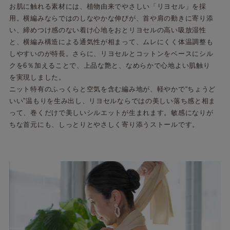
お肌に触れる素材には、植物由来でやさしい「リヨセル」を採
用。横編みならではのしなやかな伸びが、首や肩の動きに寄り添
い、締めつけ感のない着け心地をおとリヨセルの高い吸放湿性
と、横編み構造による通気性が相まって、ムレにくく体温調整も
しやすいのが特長。さらに、リヨセルとコットンをベースにシル
クを6％加えることで、上品な艶と、なめらかで心地よい肌触り
を実現しました。
ニット特有のふっくらと空気を含む編み地が、軽やかで“ちょうど
いい”温もりを生み出し、リヨセルならではの美しい落ち感と相ま
って、巻くだけで美しいシルエットが生まれます。敏感になりが
ちな首元にも、しっとりとやさしく寄り添うストールです。