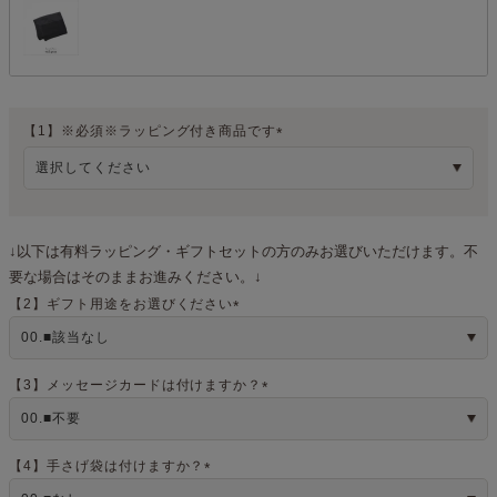
【1】※必須※ラッピング付き商品です
(
必
須
)
↓以下は有料ラッピング・ギフトセットの方のみお選びいただけます。不
要な場合はそのままお進みください。↓
【2】ギフト用途をお選びください
(
必
須
)
【3】メッセージカードは付けますか？
(
必
須
)
【4】手さげ袋は付けますか？
(