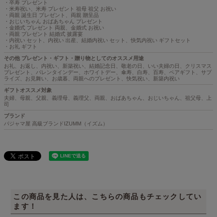
・卒寿 プレゼント
・米寿祝い、米寿 プレゼント 祖母 祖父 お祝い
・両親 誕生日 プレゼント、両親 贈呈品
・おじいちゃん おばあちゃん プレゼント
・金婚式 プレゼント 両親、金婚式 お祝い
・両親 プレゼント 結婚式 披露宴
・内祝い セット、内祝い 出産、結婚内祝い セット、快気内祝い ギフトセット
・お礼 ギフト
その他 プレゼント・ギフト・贈り物としてのオススメ用途
お礼、お返し、内祝い、新築祝い、結婚記念日、敬老の日、いい夫婦の日、クリスマス
プレゼント、バレンタインデー、ホワイトデー、傘寿、白寿、百寿、ペアギフト、サプ
ライズ、お見舞い、お歳暮、両親へのプレゼント、快気祝い、新築内祝い
ギフトオススメ対象
夫婦、母親、父親、義理母、義理父、両親、おばあちゃん、おじいちゃん、祖父母、上
司
ブランド
パジャマ屋 高級ブランドIZUMM（イズム）
この商品を見た人は、こちらの商品もチェックしてい
ます！