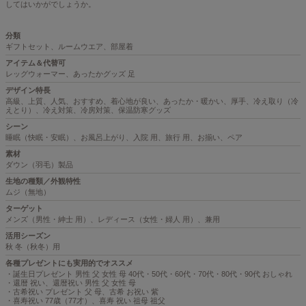
してはいかがでしょうか。
分類
ギフトセット、ルームウエア、部屋着
アイテム＆代替可
レッグウォーマー、あったかグッズ 足
デザイン特長
高級、上質、人気、おすすめ、着心地が良い、あったか・暖かい、厚手、冷え取り（冷
えとり）、冷え対策、冷房対策、保温防寒グッズ
シーン
睡眠（快眠・安眠）、お風呂上がり、入院 用、旅行 用、お揃い、ペア
素材
ダウン（羽毛）製品
生地の種類／外観特性
ムジ（無地）
ターゲット
メンズ（男性・紳士 用）、レディース（女性・婦人 用）、兼用
活用シーズン
秋 冬（秋冬）用
各種プレゼントにも実用的でオススメ
・誕生日プレゼント 男性 父 女性 母 40代・50代・60代・70代・80代・90代 おしゃれ
・還暦 祝い、還暦祝い 男性 父 女性 母
・古希祝い プレゼント 父 母、古希 お祝い 紫
・喜寿祝い 77歳（77才）、喜寿 祝い 祖母 祖父