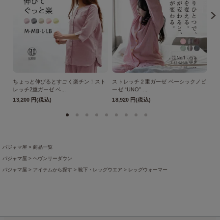
ちょっと伸びるとすごく楽チン！スト
ストレッチ２重ガーゼ ベーシックノビ
ス
レッチ2重ガーゼ ベ...
ーゼ “UNO” ...
ーゼ
13,200 円(税込)
18,920 円(税込)
18
パジャマ屋
商品一覧
パジャマ屋
ヘヴンリーダウン
パジャマ屋
アイテムから探す
靴下・レッグウエア
レッグウォーマー
パジャマ屋
プレゼント・贈り物に最適♪ギフト・アイテム
ご年配の方への贈り物
パジャマ屋
プレゼント・贈り物に最適♪ギフト・アイテム
ペアで選べるギフト
パジャマ屋
プレゼント・贈り物に最適♪ギフト・アイテム
お歳暮・お年賀