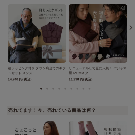
箱ラッピング付き ダウン肩当てのギフ
リニューアルして更に人気！ パジャマ
箱
トセット メンズ・...
屋 IZUMM ダ...
ギフ
14,740 円(税込)
11,990 円(税込)
28
売れてます！今、売れている商品は何？