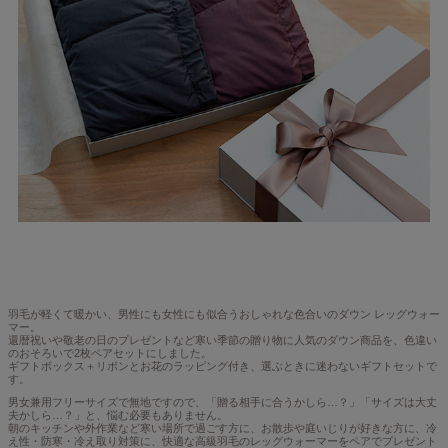
羽毛が軽くて暖かい、男性にも女性にも似合うおしゃれな色合いのダウン レッグウォー
マー。
還暦祝いや敬老の日のプレゼントなど寒い季節の贈り物に人気のダウン商品を、色違い
のおそろいで2枚ペアセットにしました。
ギフトボックス＋リボンとお花のラッピング付き、選ぶときに迷わないギフトセットで
す。
男女兼用フリーサイズで無地ですので、「贈る相手に合うかしら…？」「サイズは大丈
夫かしら…？」と、悩む必要もありません。
朝のキッチンや外作業など寒い場所で過ごす方に、お散歩や庭いじりが好きな方に、冷
え性・防寒・冷え取り対策に、快適な高級羽毛のレッグウォーマーをペアでプレゼント