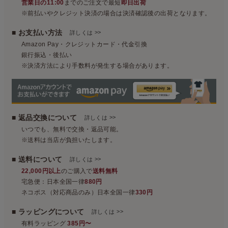
営業日の11:00
までのご注文で最短
即日出荷
※前払いやクレジット決済の場合は決済確認後の出荷となります。
■ お支払い方法
>>
詳しくは
Amazon Pay・クレジットカード・代金引換
銀行振込・後払い
※決済方法により手数料が発生する場合があります。
■ 返品交換について
>>
詳しくは
いつでも、無料で交換・返品可能。
※送料は当店が負担いたします。
■ 送料について
>>
詳しくは
22,000円以上
のご購入で
送料無料
宅急便：日本全国一律
880円
ネコポス（対応商品のみ）日本全国一律
330円
■ ラッピングについて
>>
詳しくは
有料ラッピング
385円〜