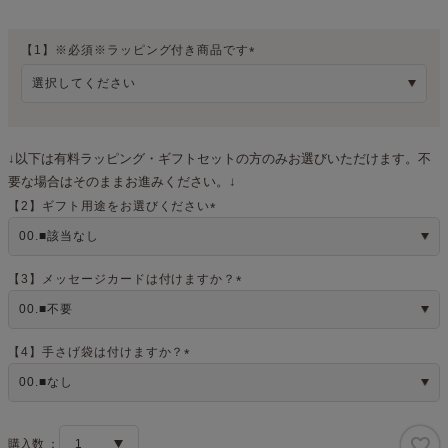
【1】※必須※ラッピング付き商品です
(
必
須
)
↓以下は有料ラッピング・ギフトセットの方のみお選びいただけます。不
要な場合はそのままお進みください。↓
【2】ギフト用途をお選びください
(
必
須
)
【3】メッセージカードは付けますか？
(
必
須
)
【4】手さげ袋は付けますか？
(
必
須
)