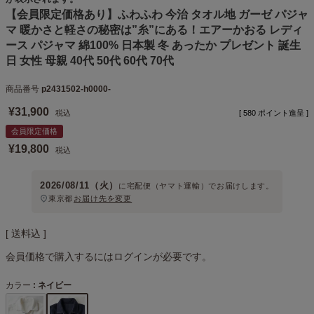
【会員限定価格あり】ふわふわ 今治 タオル地 ガーゼ パジャ
マ 暖かさと軽さの秘密は”糸”にある！エアーかおる レディ
ース パジャマ 綿100% 日本製 冬 あったか プレゼント 誕生
日 女性 母親 40代 50代 60代 70代
商品番号
p2431502-h0000-
¥
31,900
税込
[
580
ポイント進呈 ]
会員限定価格
¥
19,800
税込
2026/08/11（火）
に
宅配便（ヤマト運輸）
でお届けします。
東京都
お届け先を変更
送料込
会員価格で購入するにはログインが必要です。
カラー
ネイビー