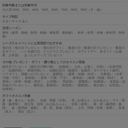
対象年齢または対象年代
大人用 20代、30代、40代、50代、60代、70代、80代、90代（才・歳）
サイズ特記
大きいサイズ あり
活用シーズン
春秋（春用・春物・秋用・秋物・春秋用・春秋物）、秋冬（冬用・冬物・秋冬用・秋冬
物）
シーズナルイベントにも実用的でおすすめ
母の日（母の日プレゼント・母の日ギフト）、敬老の日（敬老の日プレゼント・敬老の
日ギフト）、いい夫婦の日、クリスマスプレゼント、ホワイトデー、冬ギフト（お歳
暮、お年賀）、あったかグッズ プレゼント
その他 プレゼント・ギフト・贈り物としてのオススメ用途
誕生日プレゼント（誕生日の贈り物）、結婚祝い、お礼、お返し、内祝い（出産内祝
い・結婚内祝い・新築内祝い）、結婚記念日（銀婚式・金婚式・ダイヤモンド婚式）、
ペアギフト、両親へのプレゼント、還暦祝い（還暦・60歳・60才）、古希祝い（古希・
70歳・70才）、喜寿祝い（喜寿・77歳・77才）、傘寿祝い（傘寿・80歳・80才）、米
寿祝い（米寿・88歳・88才）、お見舞い、昇給祝い、退職祝い、転職祝い、送別品（送
別会のプレゼント）、贈呈品、新築祝い、快気祝い、開業祝い、独立祝い、出世祝い、
合格祝い
ギフトオススメ対象
妻（嫁・奥さん・女房）、夫婦、両親（父母）、母（お母さん・おかあさん・ママ・母
親・義理母）、祖父母、祖母（おばあちゃん）、伯母（叔母）、娘、姉（義理姉・義
姉）、妹（義理妹・義妹）、孫、姪、親戚（身内）、上司、同僚（先輩・後輩）、友達
（友人）、彼女（恋人）