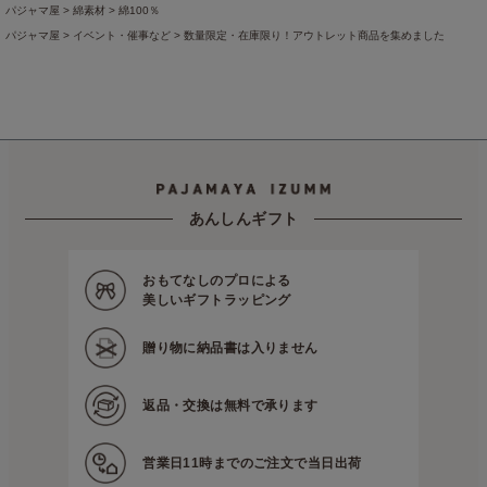
パジャマ屋
綿素材
綿100％
パジャマ屋
イベント・催事など
数量限定・在庫限り！アウトレット商品を集めました
パジャマ屋
季節の商品
真冬向きのあったかパジャマとルームウェア
寒がりさんにはあった
あんしんギフト
おもてなしのプロによる
美しいギフトラッピング
贈り物に
納品書は入りません
返品・交換は
無料で承ります
営業日11時までの
ご注文で当日出荷