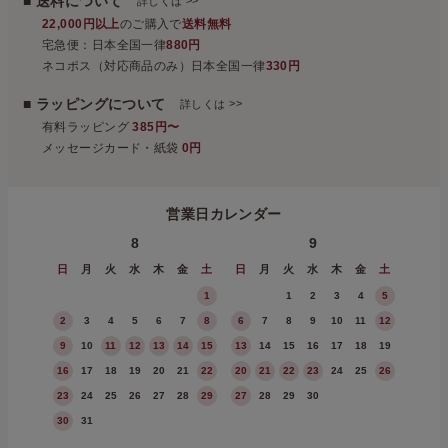
■ 送料について
詳しくは
22,000円以上
のご購入で
送料無料
宅急便：日本全国一律
880円
ネコポス（対応商品のみ）日本全国一律
330円
■ ラッピングについて
>>
詳しくは
有料ラッピング
385円〜
メッセージカード・紙袋
0円
営業日カレンダー
8
9
日
月
火
水
木
金
土
日
月
火
水
木
金
土
1
1
2
3
4
5
2
3
4
5
6
7
8
6
7
8
9
10
11
12
9
10
11
12
13
14
15
13
14
15
16
17
18
19
16
17
18
19
20
21
22
20
21
22
23
24
25
26
23
24
25
26
27
28
29
27
28
29
30
30
31