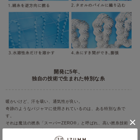
開発に5年、
独自の技術で生まれた特別な糸
暖かいけど、汗を吸い、通気性が良い。
奇跡のようなパジャマに使用されているのは、ある特別な糸で
す。
それは魔法の撚糸「スーパーZERO®」と呼ばれ、高い撚糸技術
を持つ浅野撚糸（株）が5年の歳月をかけて開発した、繊維の間
に空気をたっぷり含む糸です。タオル地はこの糸を使用してつく