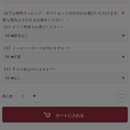
↓以下は有料ラッピング・ギフトセットの方のみお選びいただけます。不
要な場合はそのままお進みください。↓
【2】ギフト用途をお選びください
(
必
須
)
【3】メッセージカードは付けますか？
(
必
須
)
【4】手さげ袋は付けますか？
(
必
須
)
カートに入れる