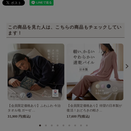
この商品を見た人は、こちらの商品もチェックしてい
ます！
【会員限定価格あり】ふわふわ 今治
【会員限定価格あり】待望の日本製が
今
タオル地 ガーゼ ...
復活！おどろきの軽さ...
極 
31,900 円(税込)
17,600 円(税込)
25