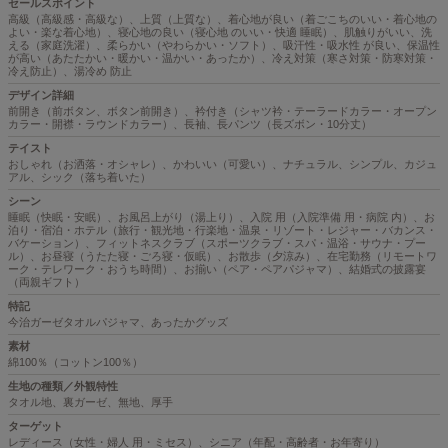
セールスポイント
高級（高級感・高級な）、上質（上質な）、着心地が良い（着ごこちのいい・着心地の
よい・楽な着心地）、寝心地の良い（寝心地 のいい・快適 睡眠）、肌触りがいい、洗
える（家庭洗濯）、柔らかい（やわらかい・ソフト）、吸汗性・吸水性 が良い、保温性
が高い（あたたかい・暖かい・温かい・あったか）、冷え対策（寒さ対策・防寒対策・
冷え防止）、湯冷め 防止
デザイン詳細
前開き（前ボタン、ボタン前開き）、衿付き（シャツ衿・テーラードカラー・オープン
カラー・開襟・ラウンドカラー）、長袖、長パンツ（長ズボン・10分丈）
テイスト
おしゃれ（お洒落・オシャレ）、かわいい（可愛い）、ナチュラル、シンプル、カジュ
アル、シック（落ち着いた）
シーン
睡眠（快眠・安眠）、お風呂上がり（湯上り）、入院 用（入院準備 用・病院 内）、お
泊り・宿泊・ホテル（旅行・観光地・行楽地・温泉・リゾート・レジャー・バカンス・
バケーション）、フィットネスクラブ（スポーツクラブ・スパ・温浴・サウナ・プー
ル）、お昼寝（うたた寝・ごろ寝・仮眠）、お散歩（夕涼み）、在宅勤務（リモートワ
ーク・テレワーク・おうち時間）、お揃い（ペア・ペアパジャマ）、結婚式の披露宴
（両親ギフト）
特記
今治ガーゼタオルパジャマ、あったかグッズ
素材
綿100％（コットン100％）
生地の種類／外観特性
タオル地、裏ガーゼ、無地、厚手
ターゲット
レディース（女性・婦人 用・ミセス）、シニア（年配・高齢者・お年寄り）