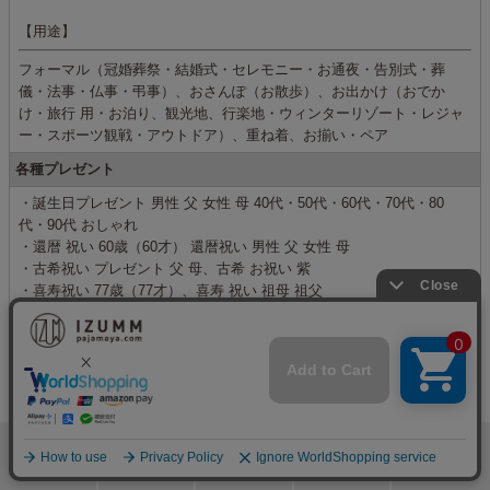
【用途】
フォーマル（冠婚葬祭・結婚式・セレモニー・お通夜・告別式・葬
儀・法事・仏事・弔事）、おさんぽ（お散歩）、お出かけ（おでか
け・旅行 用・お泊り、観光地、行楽地・ウィンターリゾート・レジャ
ー・スポーツ観戦・アウトドア）、重ね着、お揃い・ペア
各種プレゼント
・誕生日プレゼント 男性 父 女性 母 40代・50代・60代・70代・80
代・90代 おしゃれ
・還暦 祝い 60歳（60才） 還暦祝い 男性 父 女性 母
・古希祝い プレゼント 父 母、古希 お祝い 紫
・喜寿祝い 77歳（77才）、喜寿 祝い 祖母 祖父
・卒寿 プレゼント
・米寿祝い 88歳（88才）、米寿 プレゼント お祝い
【その他のギフト】
お礼、お返し、内祝い、新築祝い、結婚記念日、両親 プレゼント 結婚
式 披露宴、結婚祝い、敬老の日、クリスマスプレゼント、いい夫婦の
日、傘寿、白寿、百寿、サプライズ、お見舞い、お歳暮、ギフトセッ
検索
メニュー
ホーム
カート
おねむりフェア
ト、両親へのプレゼント、おじいちゃん おばあちゃん プレゼント、金