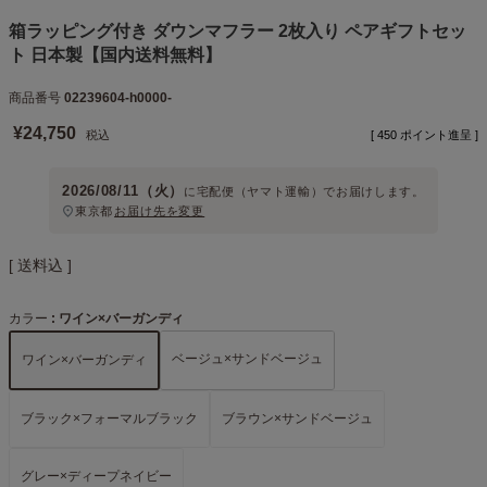
箱ラッピング付き ダウンマフラー 2枚入り ペアギフトセッ
ト 日本製【国内送料無料】
商品番号
02239604-h0000-
¥
24,750
税込
[
450
ポイント進呈 ]
2026/08/11（火）
に
宅配便（ヤマト運輸）
でお届けします。
東京都
お届け先を変更
送料込
カラー
ワイン×バーガンディ
ベージュ×サンドベージュ
ワイン×バーガンディ
ブラック×フォーマルブラック
ブラウン×サンドベージュ
グレー×ディープネイビー