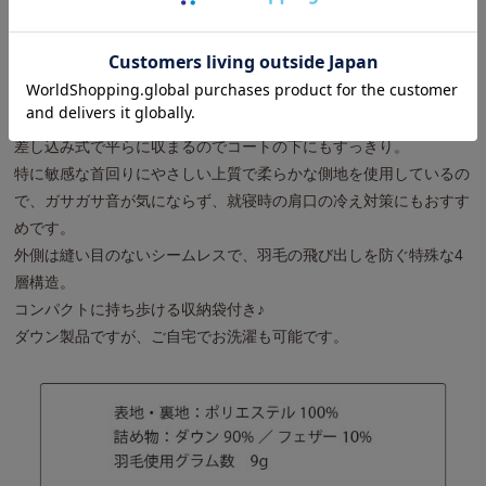
眠る・くつろぐ・お出かけする……どんなシーンでも
差し込み式で平らに収まるのでコートの下にもすっきり。
特に敏感な首回りにやさしい上質で柔らかな側地を使用しているの
で、ガサガサ音が気にならず、就寝時の肩口の冷え対策にもおすす
めです。
外側は縫い目のないシームレスで、羽毛の飛び出しを防ぐ特殊な4
層構造。
コンパクトに持ち歩ける収納袋付き♪
ダウン製品ですが、ご自宅でお洗濯も可能です。