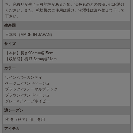
ち、色移りが生じる可能性があるため、淡色ものとの共洗いはお避け
ください。また、乾燥機のご使用は避け、洗濯後は形を整えて干して
下さい。
生産国
日本製（MADE IN JAPAN）
サイズ
【本体】長さ90cm×幅15cm
【収納袋】横17.5cm×縦21cm
カラー
ワイン×バーガンディ
ベージュ×サンドベージュ
ブラック×フォーマルブラック
ブラウン×サンドベージュ
グレー×ディープネイビー
適シーズン
秋 冬（秋冬）用、冬用
アイテム