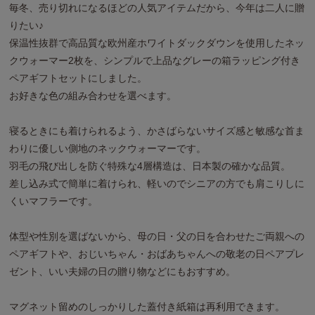
毎冬、売り切れになるほどの人気アイテムだから、今年は二人に贈
りたい♪
保温性抜群で高品質な欧州産ホワイトダックダウンを使用したネッ
クウォーマー2枚を、シンプルで上品なグレーの箱ラッピング付き
ペアギフトセットにしました。
お好きな色の組み合わせを選べます。
寝るときにも着けられるよう、かさばらないサイズ感と敏感な首ま
わりに優しい側地のネックウォーマーです。
羽毛の飛び出しを防ぐ特殊な4層構造は、日本製の確かな品質。
差し込み式で簡単に着けられ、軽いのでシニアの方でも肩こりしに
くいマフラーです。
体型や性別を選ばないから、母の日・父の日を合わせたご両親への
ペアギフトや、おじいちゃん・おばあちゃんへの敬老の日ペアプレ
ゼント、いい夫婦の日の贈り物などにもおすすめ。
マグネット留めのしっかりした蓋付き紙箱は再利用できます。