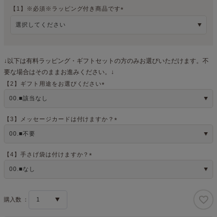
【1】※必須※ラッピング付き商品です
(
必
須
)
↓以下は有料ラッピング・ギフトセットの方のみお選びいただけます。不
要な場合はそのままお進みください。↓
【2】ギフト用途をお選びください
(
必
須
)
【3】メッセージカードは付けますか？
(
必
須
)
【4】手さげ袋は付けますか？
(
必
須
)