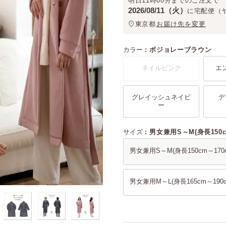
明日
11時00分
までのご注文で
2026/08/11（火）
に
宅配便（
東京都
お届け先を変更
カラー
ボジョレーブラウン
ネイルピンク
エ
グレイッシュネイビ
デ
ー
サイズ
男女兼用S～M(身長150c
男女兼用S～M(身長150cm～170c
男女兼用M～L(身長165cm～190c