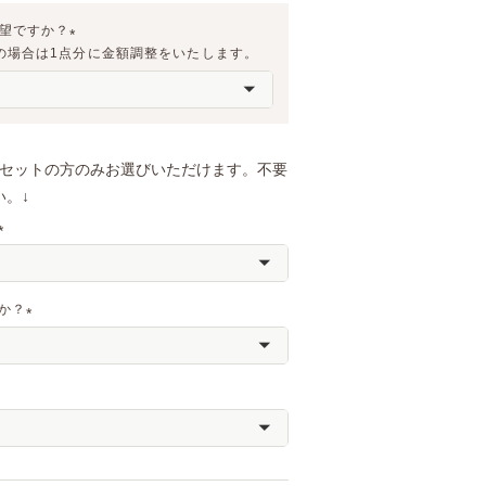
希望ですか？
の場合は1点分に金額調整をいたします。
(
必
須
)
トセットの方のみお選びいただけます。不要
。↓
(
必
須
か？
)
(
必
須
)