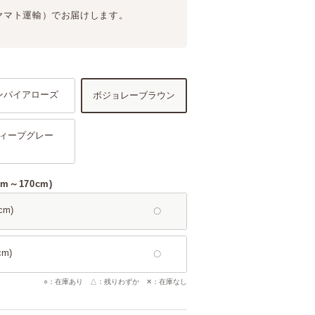
ヤマト運輸）
でお届けします。
ンパイアローズ
ボジョレーブラウン
ィープグレー
m～170cm)
m)
m)
○：在庫あり △：残りわずか ✕：在庫なし