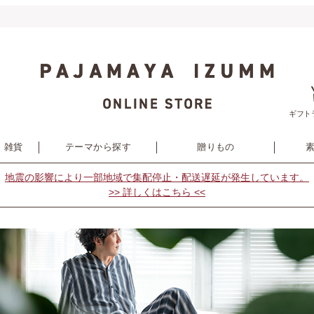
ギフト
・雑貨
テーマから探す
贈りもの
地震の影響により
一部地域で集配停止・配送遅延が発生しています。
>> 詳しくはこちら <<