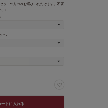
トセットの方のみお選びいただけます。不要
。↓
(
必
須
か？
)
(
必
須
)
カートに入れる