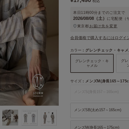
¥
17,490
税込
本日
11時00分
までのご注文で
2026/08/08（土）
に
宅配便（
東京都
お届け先を変更
会員価格で購入するにはログイ
カラー
グレンチェック・キャメ
グレ
グレンチェック・キ
ャメル
サイズ
メンズM(身長165～175c
メンズS(身長157～165cm)
メンズSB(太め157～165cm)
メンズM(身長165～175cm)