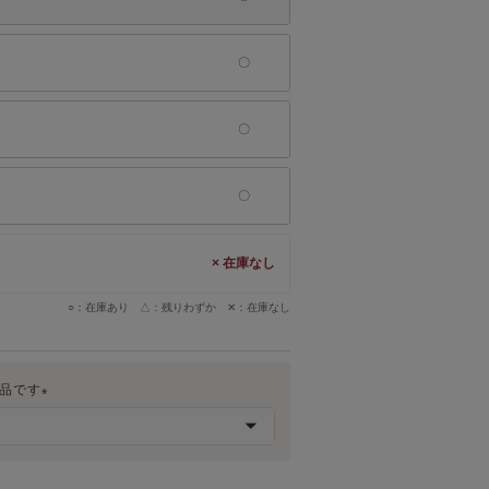
×
○：在庫あり △：残りわずか ✕：在庫なし
商品です
(
必
須
)