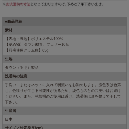
■商品詳細
素材
【表地・裏地】ポリエステル100％
【詰め物】ダウン90％、フェザー10％
【羽毛使用グラム数】85g
生地
ダウン（羽毛）製品
洗濯時の注意
手洗い、またはネットに入れて弱流いをお勧めします。濃色系は色落
ち、色移りが生じる可能性があるため、淡色ものとの共洗いはお避け
ください。また、乾燥機のご使用は避け、洗濯後は形を整えて干して
下さい。
生産国
日本
サイズ／対応身長(cm)