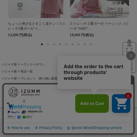
ちょっと伸びるとすごく楽チン！スト
ストレッチ２重ガーゼ ベーシックノビ
ス
レッチ2重ガーゼ ベ...
ーゼ “UNO” ...
ーゼ
13,200 円(税込)
18,920 円(税込)
18
パジャマ屋
ヘヴンリーダウン
パジャマ屋
商品一覧
パジャマ屋
プレゼント・贈り物に最適♪ギフト・アイテム
還暦祝い
パジャマ屋
プレゼント・贈り物に最適♪ギフト・アイテム
古希・喜寿
パジャマ屋
プレゼント・贈り物に最適♪ギフト・アイテム
米寿
パジャマ屋
アイテムから探す
羽織りもの
パジャマ屋
プレゼント・贈り物に最適♪ギフト・アイテム
お歳暮・お年賀
パジャマ屋
季節の商品
真冬向きのあったかパジャマとルームウェア
軽くてあったかな羽織
あんしんギフト
検索
メニュー
ホーム
カート
おねむりフェア