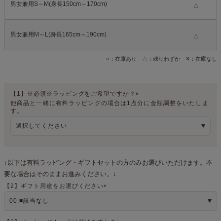
男女兼用S～M(身長150cm～170cm)
△
男女兼用M～L(身長165cm～190cm)
△
○：在庫あり △：残りわずか ✕：在庫なし
【1】※必須※ラッピングをご希望ですか？
他商品と一緒に有料ラッピングの場合は1点分に金額調整をいたしま
(
す。
必
須
)
↓以下は有料ラッピング・ギフトセットの方のみお選びいただけます。不
要な場合はそのままお進みください。↓
【2】ギフト用途をお選びください
(
必
須
)