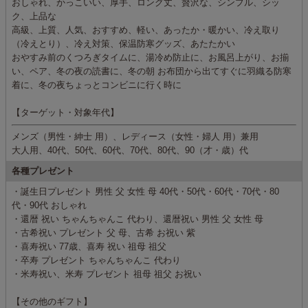
おしゃれ、かっこいい、厚手、ロング丈、贅沢な、シンプル、シッ
ク、上品な
高級、上質、人気、おすすめ、軽い、あったか・暖かい、冷え取り
（冷えとり）、冷え対策、保温防寒グッズ、あたたかい
おやすみ前のくつろぎタイムに、湯冷め防止に、お風呂上がり、お揃
い、ペア、冬の夜の読書に、冬の朝 お布団から出てすぐに羽織る防寒
着に、冬の夜ちょっとコンビニに行く時に
【ターゲット・対象年代】
メンズ（男性・紳士 用）、レディース（女性・婦人 用）兼用
大人用、40代、50代、60代、70代、80代、90（才・歳）代
各種プレゼント
・誕生日プレゼント 男性 父 女性 母 40代・50代・60代・70代・80
代・90代 おしゃれ
・還暦 祝い ちゃんちゃんこ 代わり、還暦祝い 男性 父 女性 母
・古希祝い プレゼント 父 母、古希 お祝い 紫
・喜寿祝い 77歳、喜寿 祝い 祖母 祖父
・卒寿 プレゼント ちゃんちゃんこ 代わり
・米寿祝い、米寿 プレゼント 祖母 祖父 お祝い
【その他のギフト】