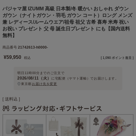
パジャマ屋 IZUMM 高級 日本製/冬 暖かい おしゃれ ダウン
ガウン（ナイトガウン・羽毛 ガウン コート）ロング メンズ
兼 レディース/ルームウエア/祖母 祖父 古希 喜寿 米寿 祝い
お祝い プレゼント 父 母 誕生日プレゼント にも【国内送料
無料】
商品番号
21742613-h0000-
¥
59,950
税込
[
1,090
ポイント進呈 ]
明日
11時00分
までのご注文で
2026/08/11（火）
に
宅配便（ヤマト運輸）
でお届けします。
東京都
お届け先を変更
送料込