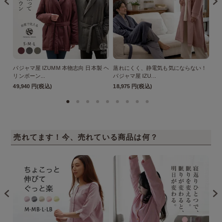
パジャマ屋 IZUMM 本物志向 日本製 ヘ
蒸れにくく、静電気も気にならない！
今
リンボーン...
パジャマ屋 IZU...
極 
49,940 円(税込)
18,975 円(税込)
25
売れてます！今、売れている商品は何？