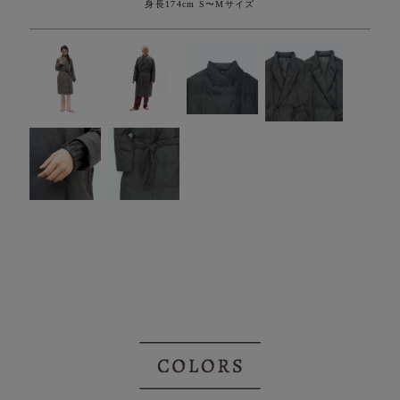
身長174cm S〜Mサイズ