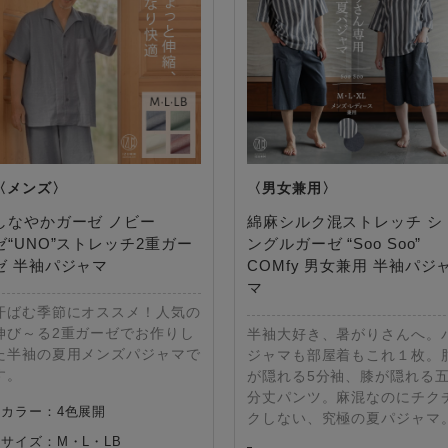
しなやかガーゼ ノビー
綿麻シルク混ストレッチ シ
ゼ“UNO”ストレッチ2重ガー
ングルガーゼ “Soo Soo”
ゼ 半袖パジャマ
COMfy 男女兼用 半袖パジ
マ
汗ばむ季節にオススメ！人気の
伸び～る2重ガーゼでお作りし
半袖大好き、暑がりさんへ。
た半袖の夏用メンズパジャマで
ジャマも部屋着もこれ１枚。
す。
が隠れる5分袖、膝が隠れる
分丈パンツ。麻混なのにチク
カラー：4色展開
クしない、究極の夏パジャマ
サイズ：M・L・LB