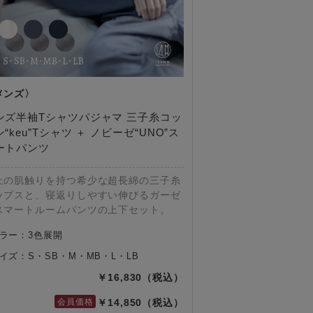
ンズ半袖Tシャツパジャマ 三子糸コッ
“keu”Tシャツ ＋ ノビーゼ“UNO”ス
ートパンツ
上の肌触りを持つ希少な超長綿の三子糸
ップスと、寝返りしやすい伸びるガーゼ
スマートルームパンツの上下セット。
ラー：3色展開
イズ：S・SB・M・MB・L・LB
16,830
14,850