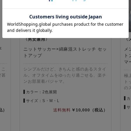
平
ニットサッカー×綿麻混ストレッチ セッ
メ
トアップ
トン
マ
、こ
シンプルだけど、きちんと感のあるスタイ
ゼ甚
ル。オフタイムをゆったり過ごせる、楽チ
極
ンお部屋着パジャマ。
ト
の
カラー：2色展開
カ
サイズ：S・M・L
サ
10,000