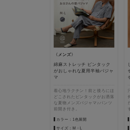
綿麻ストレッチ ピンタック
がおしゃれな夏用半袖パジャ
マ
着心地ラクチン！前と後ろにほ
どこされたピンタックがお洒落
な夏物メンズパジャマ♪パンツ
前開き付き。
カラー：1色展開
サイズ：M・L