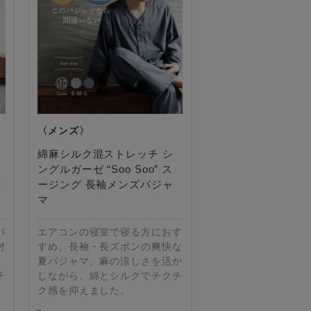
綿麻シルク混ストレッチ シ
ングルガーゼ “Soo Soo” ス
ャ
ージング 長袖メンズパジャ
マ
パ
エアコンの寝室で寝る方におす
肘
すめ。長袖・長ズボンの爽快な
五
夏パジャマ。麻の涼しさを活か
チ
しながら、綿とシルクでチクチ
。
ク感を抑えました。