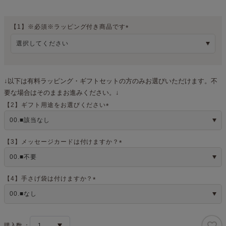
【1】※必須※ラッピング付き商品です
(
必
須
)
↓以下は有料ラッピング・ギフトセットの方のみお選びいただけます。不
要な場合はそのままお進みください。↓
【2】ギフト用途をお選びください
(
必
須
)
【3】メッセージカードは付けますか？
(
必
須
)
【4】手さげ袋は付けますか？
(
必
須
)