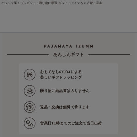
パジャマ屋
プレゼント・贈り物に最適♪ギフト・アイテム
古希・喜寿
パジャマ屋
プレゼント・贈り物に最適♪ギフト・アイテム
米寿
パジャマ屋
アイテムから探す
タオル・ハンカチ
パジャマ屋
プレゼント・贈り物に最適♪ギフト・アイテム
父の日ギフト
【父の日ギフト】楽
パジャマ屋
プレゼント・贈り物に最適♪ギフト・アイテム
父の日ギフト
【父の日ギフト】涼
パジャマ屋
アイテムから探す
ファブリック・雑貨
パジャマ屋
プレゼント・贈り物に最適♪ギフト・アイテム
お中元・暑中見舞
パジャマ屋
プレゼント・贈り物に最適♪ギフト・アイテム
ぷちギフト
あんしんギフト
おもてなしのプロによる
美しいギフトラッピング
贈り物に
納品書は入りません
返品・交換は
無料で承ります
営業日11時までの
ご注文で当日出荷