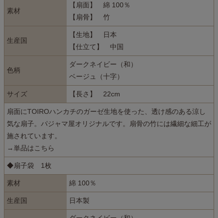
【扇面】 綿 100％
素材
【扇骨】 竹
【生地】 日本
生産国
【仕立て】 中国
ダークネイビー（和）
色柄
ベージュ（十字）
サイズ
【長さ】 22cm
扇面にTOIROハンカチのガーゼ生地を使った、透け感のある涼し
気な扇子。パジャマ屋オリジナルです。扇骨の竹には繊細な細工が
施されています。
→単品はこちら
◆扇子袋 1枚
素材
綿 100％
生産国
日本製