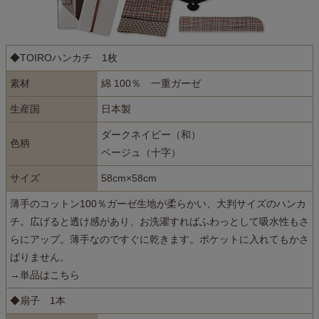
◆TOIROハンカチ 1枚
素材
綿 100％ 一重ガーゼ
生産国
日本製
ダークネイビー（和）
色柄
ベージュ（十字）
サイズ
58cm×58cm
薄手のコットン100％ガーゼ生地が柔らかい、大判サイズのハンカ
チ。広げると透け感があり、お洗濯すればふわっとして吸水性もさ
らにアップ。薄手なのですぐに乾きます。ポケットに入れてもかさ
ばりません。
→単品はこちら
◆扇子 1本