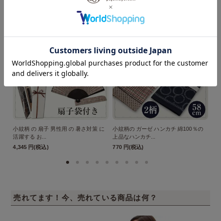
ます！
小紋柄 の 扇子 男性用 の 暑さ対策 に
小紋柄の ガーゼ ハンカチ 綿100％の
ラ
活躍する お...
上品なハンカチ...
ト
4,345 円(税込)
770 円(税込)
15
売れてます！今、売れている商品は何？