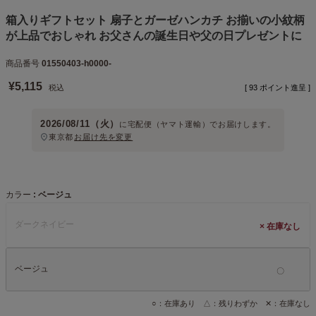
箱入りギフトセット 扇子とガーゼハンカチ お揃いの小紋柄
が上品でおしゃれ お父さんの誕生日や父の日プレゼントに
商品番号
01550403-h0000-
¥
5,115
税込
[
93
ポイント進呈 ]
2026/08/11（火）
に
宅配便（ヤマト運輸）
でお届けします。
東京都
お届け先を変更
カラー
ベージュ
ダークネイビー
×
ベージュ
○：在庫あり △：残りわずか ✕：在庫なし