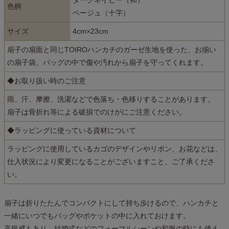
ダークネイビー（和）
色柄
ベージュ（十字）
サイズ
4cm×23cm
扇子の扇面と同じTOIROハンカチのガーゼ生地を使った、お揃い
の扇子袋。バッグの中で傷や汚れから扇子を守ってくれます。
◆お取り扱い時のご注意
雨、汗、摩擦、洗濯などで色落ち・色移りすることがあります。
扇子は骨折れ等による破損でのけがにご注意ください。
◆ラッピングに使っている資材について
ラッピングに使用しているカゴのデザインやリボン、お花などは、
仕入状況により変更になることがございますこと、ご了承くださ
い。
扇子は折りたたんでコンパクトにして持ち歩けるので、ハンカチと
一緒にいつでもバッグやポケットの中に入れておけます。
高級感もあり、結婚式などのフォーマルシーンや和服の時にも使え