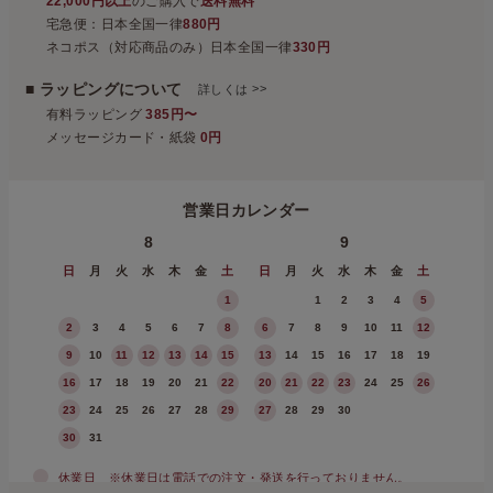
22,000円以上
のご購入で
送料無料
宅急便：日本全国一律
880円
ネコポス（対応商品のみ）日本全国一律
330円
■ ラッピングについて
>>
詳しくは
有料ラッピング
385円〜
メッセージカード・紙袋
0円
営業日カレンダー
8
9
日
月
火
水
木
金
土
日
月
火
水
木
金
土
1
1
2
3
4
5
2
3
4
5
6
7
8
6
7
8
9
10
11
12
9
10
11
12
13
14
15
13
14
15
16
17
18
19
16
17
18
19
20
21
22
20
21
22
23
24
25
26
23
24
25
26
27
28
29
27
28
29
30
30
31
休業日
※休業日は電話での注文・発送を行っておりません。