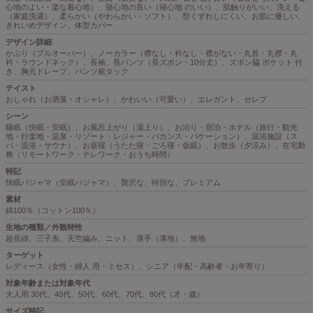
心地のよい・楽な着心地）、寝心地の良い（寝心地 のいい）、肌触りがいい、洗える
（家庭洗濯）、柔らかい（やわらかい・ソフト）、型くずれしにくい、お肌に優しい、
きれいめデザイン、体型カバー
デザイン詳細
かぶり（プルオーバー）、ノーカラー（襟なし・衿なし・襟がない・丸首・丸襟・丸
衿・ラウンドネック）、長袖、長パンツ（長ズボン・10分丈）、ズボン脇 ポケット 付
き、胸元ドレープ、パンツ裾タック
テイスト
おしゃれ（お洒落・オシャレ）、かわいい（可愛い）、エレガント、セレブ
シーン
睡眠（快眠・安眠）、お風呂上がり（湯上り）、お泊り・宿泊・ホテル（旅行・観光
地・行楽地・温泉・リゾート・レジャー・バカンス・バケーション）、温浴施設（ス
パ・温浴・サウナ）、お昼寝（うたた寝・ごろ寝・仮眠）、お散歩（夕涼み）、在宅勤
務（リモートワーク・テレワーク・おうち時間）
特記
快眠パジャマ（安眠パジャマ）、贅沢な、特別な、プレミアム
素材
綿100％（コットン100％）
生地の種類／外観特性
超長綿、三子糸、天竺編み、ニット、薄手（薄地）、無地
ターゲット
レディース（女性・婦人 用・ミセス）、シニア（年配・高齢者・お年寄り）
対象年齢または対象年代
大人用 30代、40代、50代、60代、70代、80代（才・歳）
サイズ特記