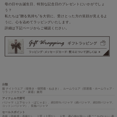
母の日やお誕生日、特別な記念日のプレゼントにいかがでしょ
う？
私たちは”贈る気持ち”を大切に、受けとった方の笑顔が見えるよ
うに、心を込めてラッピングいたします。
詳細は下記ページからご確認ください。
分類
服 ナイトウエア（寝巻き・寝間着・ねまき）、ルームウエア（部屋着・ホームウェア・
リラックスウェア・家着）兼用
アイテム＆代替可
パジャマ（上下セット・ぱじゃま）、綿100％パジャマ（綿パジャマ、綿100パジャマ、
コットンパジャマ）、長袖パジャマ
セールスポイント
高級（高級感・高級な）、上質（上質な）、人気、着心地が良い（着ごこちのいい・着