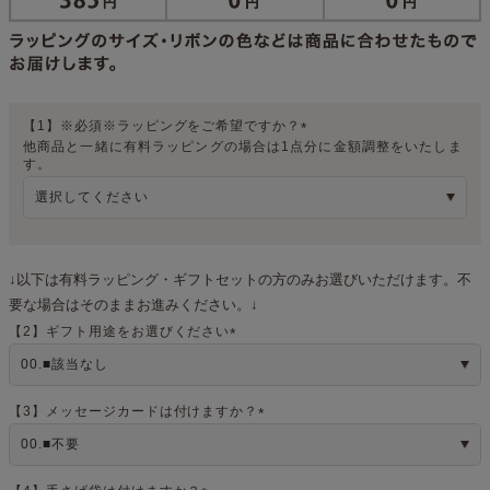
【1】※必須※ラッピングをご希望ですか？
他商品と一緒に有料ラッピングの場合は1点分に金額調整をいたしま
(
す。
必
須
)
↓以下は有料ラッピング・ギフトセットの方のみお選びいただけます。不
要な場合はそのままお進みください。↓
【2】ギフト用途をお選びください
(
必
須
)
【3】メッセージカードは付けますか？
(
必
須
)