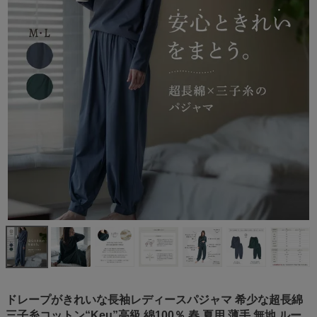
ドレープがきれいな長袖レディースパジャマ 希少な超長綿
三子糸コットン“Keu”高級 綿100％ 春 夏用 薄手 無地 ルー