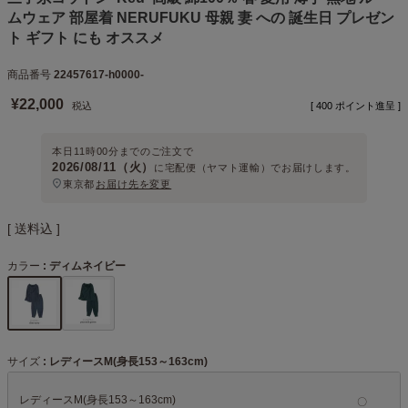
ムウェア 部屋着 NERUFUKU 母親 妻 への 誕生日 プレゼン
ト ギフト にも オススメ
商品番号
22457617-h0000-
¥
22,000
税込
[
400
ポイント進呈 ]
本日
11時00分
までのご注文で
2026/08/11（火）
に
宅配便（ヤマト運輸）
でお届けします。
東京都
お届け先を変更
送料込
カラー
ディムネイビー
サイズ
レディースM(身長153～163cm)
レディースM(身長153～163cm)