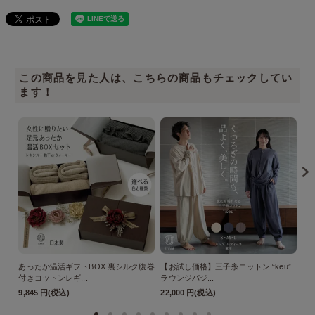
この商品を見た人は、こちらの商品もチェックしてい
ます！
あったか温活ギフトBOX 裏シルク腹巻
【お試し価格】三子糸コットン “keu”
【
付きコットンレギ...
ラウンジパジ...
ル 
9,845 円(税込)
22,000 円(税込)
77