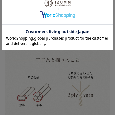
は、高級シャツに使われる細い60番手の「三子糸」。通常のTシ
ャツは2本撚りの「双糸」を使うところを、3本撚り合わせた「三
子糸」にすることで、60番手の細い糸による生地の柔らかさや滑
らかさを損なわずにしっかりとした質感を実現することができま
した。
女性が気になるインナーのラインが目立たず綺麗に着られます。