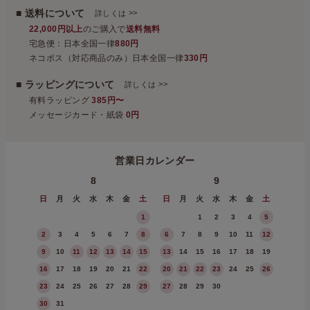
■ 送料について
>>
詳しくは
22,000円以上
のご購入で
送料無料
宅急便：日本全国一律
880円
ネコポス（対応商品のみ）日本全国一律
330円
■ ラッピングについて
>>
詳しくは
有料ラッピング
385円〜
メッセージカード・紙袋
0円
営業日カレンダー
8
9
日
月
火
水
木
金
土
日
月
火
水
木
金
土
1
1
2
3
4
5
2
3
4
5
6
7
8
6
7
8
9
10
11
12
9
10
11
12
13
14
15
13
14
15
16
17
18
19
16
17
18
19
20
21
22
20
21
22
23
24
25
26
23
24
25
26
27
28
29
27
28
29
30
30
31