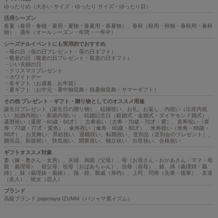
ゆったりめ（大きい サイズ・ゆったり サイズ・ゆったり目）
活用シーズン
春夏（春用・春物・夏用・夏物・春夏用・春夏物）、春秋（秋用・秋物・春秋用・春秋
物）、通年（オールシーズン・年間・一年中）
シーズナルイベントにも実用的でおすすめ
・母の日（母の日プレゼント・母の日ギフト）
・敬老の日（敬老の日プレゼント・敬老の日ギフト）
・いい夫婦の日
・クリスマスプレゼント
・ホワイトデー
・冬ギフト（お歳暮、お年賀）
・夏ギフト（お中元・暑中御見舞・残暑御見舞・サマーギフト）
その他 プレゼント・ギフト・贈り物としてのオススメ用途
誕生日プレゼント（誕生日の贈り物）、結婚祝い、お礼、お返し、内祝い（出産内祝
い・結婚内祝い・新築内祝い）、結婚記念日（銀婚式・金婚式・ダイヤモンド婚式）、
還暦祝い（還暦・60歳・60才）、古希祝い（古希・70歳・70才・紫）、喜寿祝い（喜
寿・77歳・77才・紫色）、傘寿祝い（傘寿・80歳・80才）、米寿祝い（米寿・88歳・
88才）、お見舞い、昇給祝い、退職祝い、転職祝い、送別品（送別会のプレゼント）、
贈呈品、新築祝い、快気祝い、開業祝い、独立祝い、出世祝い、合格祝い
ギフトオススメ対象
妻（嫁・奥さん・女房）、夫婦、両親（父母）、母（お母さん・おかあさん・ママ・母
親・義理母）、祖父母、祖母（おばあちゃん）、伯母（叔母）、娘、姉（義理姉・義
姉）、妹（義理妹・義妹）、孫、姪、親戚（身内）、上司、同僚（先輩・後輩）、友達
（友人）、彼女（恋人）
ブランド
高級ブランド pajamaya IZUMM（パジャマ屋イズム）