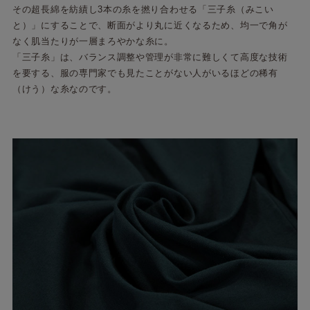
その超長綿を紡績し3本の糸を撚り合わせる「三子糸（みこい
と）」にすることで、断面がより丸に近くなるため、均一で角が
なく肌当たりが一層まろやかな糸に。
「三子糸」は、バランス調整や管理が非常に難しくて高度な技術
を要する、服の専門家でも見たことがない人がいるほどの稀有
（けう）な糸なのです。