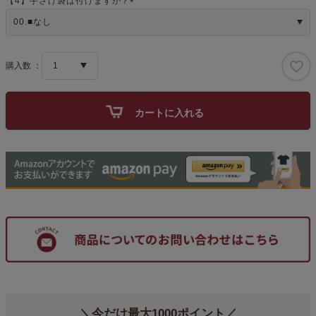
【4】手さげ袋は付けますか？
(
必
須
)
カートに入れる
＼今だけ最大1000ポイント／