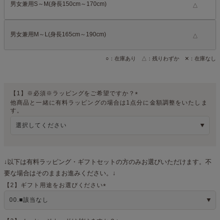
男女兼用S～M(身長150cm～170cm)
△
男女兼用M～L(身長165cm～190cm)
△
○：在庫あり △：残りわずか ✕：在庫なし
【1】※必須※ラッピングをご希望ですか？
他商品と一緒に有料ラッピングの場合は1点分に金額調整をいたしま
(
す。
必
須
)
↓以下は有料ラッピング・ギフトセットの方のみお選びいただけます。不
要な場合はそのままお進みください。↓
【2】ギフト用途をお選びください
(
必
須
)