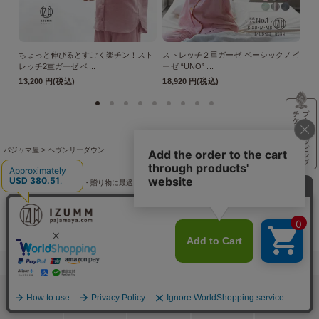
ちょっと伸びるとすごく楽チン！スト
ストレッチ２重ガーゼ ベーシックノビ
ス
レッチ2重ガーゼ ベ...
ーゼ “UNO” ...
ーゼ
13,200 円(税込)
18,920 円(税込)
18
パジャマ屋
ヘヴンリーダウン
パジャマ屋
商品一覧
パジャマ屋
プレゼント・贈り物に最適♪ギフト・アイテム
還暦祝い
パジャマ屋
プレゼント・贈り物に最適♪ギフト・アイテム
古希・喜寿
パジャマ屋
プレゼント・贈り物に最適♪ギフト・アイテム
米寿
パジャマ屋
アイテムから探す
羽織りもの
パジャマ屋
プレゼント・贈り物に最適♪ギフト・アイテム
お歳暮・お年賀
パジャマ屋
季節の商品
真冬向きのあったかパジャマとルームウェア
軽くてあったかな羽織
あんしんギフト
検索
メニュー
ホーム
カート
おねむりフェア