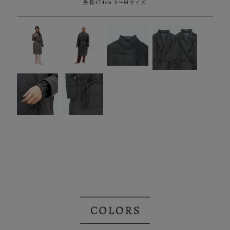
身長174cm S〜Mサイズ