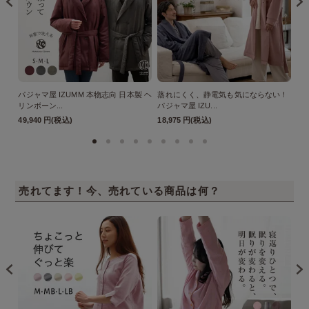
パジャマ屋 IZUMM 本物志向 日本製 ヘ
蒸れにくく、静電気も気にならない！
今
リンボーン...
パジャマ屋 IZU...
極 
49,940 円(税込)
18,975 円(税込)
25
売れてます！今、売れている商品は何？