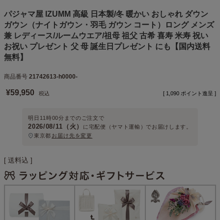
パジャマ屋 IZUMM 高級 日本製/冬 暖かい おしゃれ ダウン
ガウン（ナイトガウン・羽毛 ガウン コート）ロング メンズ
兼 レディース/ルームウエア/祖母 祖父 古希 喜寿 米寿 祝い
お祝い プレゼント 父 母 誕生日プレゼント にも【国内送料
無料】
商品番号
21742613-h0000-
¥
59,950
税込
[
1,090
ポイント進呈 ]
明日
11時00分
までのご注文で
2026/08/11（火）
に
宅配便（ヤマト運輸）
でお届けします。
東京都
お届け先を変更
送料込