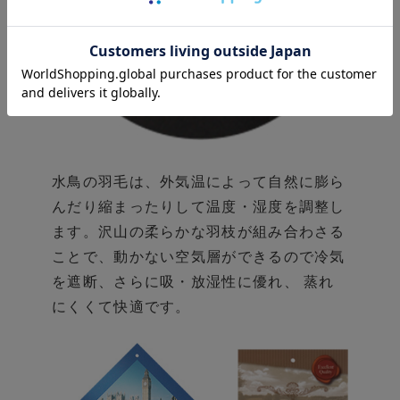
水鳥の羽毛は、外気温によって自然に膨ら
んだり
縮まったりして温度・湿度を調整し
ます。
沢山の柔らかな羽枝が組み合わさる
ことで、
動かない空気層ができるので冷気
を遮断、
さらに吸・放湿性に優れ、 蒸れ
にくくて快適です。