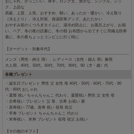
おしゃれ、かっこいい、厚手、ロング丈、贅沢な、シンプル、シッ
ク、上品な
高級、上質、人気、おすすめ、軽い、あったか・暖かい、冷え取り
（冷えとり）、冷え対策、保温防寒グッズ、あたたかい
おやすみ前のくつろぎタイムに、湯冷め防止に、お風呂上がり、お揃
い、ペア、冬の夜の読書に、冬の朝 お布団から出てすぐに羽織る防寒
着に、冬の夜ちょっとコンビニに行く時に
【ターゲット・対象年代】
メンズ（男性・紳士 用）、レディース（女性・婦人 用）兼用
大人用、40代、50代、60代、70代、80代、90（才・歳）代
各種プレゼント
・誕生日プレゼント 男性 父 女性 母 40代・50代・60代・70代・80
代・90代 おしゃれ
・還暦 祝い ちゃんちゃんこ 代わり、還暦祝い 男性 父 女性 母
・古希祝い プレゼント 父 母、古希 お祝い 紫
・喜寿祝い 77歳、喜寿 祝い 祖母 祖父
・卒寿 プレゼント ちゃんちゃんこ 代わり
・米寿祝い、米寿 プレゼント 祖母 祖父 お祝い
【その他のギフト】