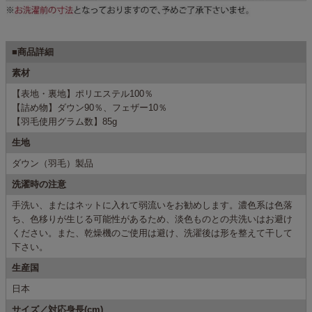
■商品詳細
素材
【表地・裏地】ポリエステル100％
【詰め物】ダウン90％、フェザー10％
【羽毛使用グラム数】85g
生地
ダウン（羽毛）製品
洗濯時の注意
手洗い、またはネットに入れて弱流いをお勧めします。濃色系は色落
ち、色移りが生じる可能性があるため、淡色ものとの共洗いはお避け
ください。また、乾燥機のご使用は避け、洗濯後は形を整えて干して
下さい。
生産国
日本
サイズ／対応身長(cm)