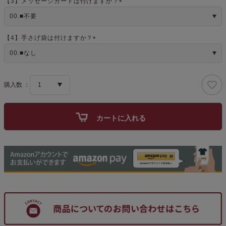
【3】メッセージカードは付けますか？
(
必
須
)
【4】手さげ袋は付けますか？
(
必
須
)
カートに入れる