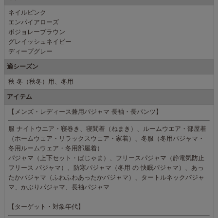
ネイルピンク
エンパイアローズ
ボジョレーブラウン
グレイッシュネイビー
ディープグレー
適シーズン
秋 冬（秋冬）用、冬用
アイテム
【メンズ・レディース兼用パジャマ 長袖・長パンツ】
服 ナイトウエア・寝巻き、寝間着（ねまき）、ルームウエア・部屋着
（ホームウェア・リラックスウェア・家着）、冬服（冬用パジャマ・
冬用ルームウェア・冬用部屋着）
パジャマ（上下セット・ぱじゃま）、フリースパジャマ（静電気防止
フリース パジャマ）、防寒パジャマ（冬用 の 快眠パジャマ）、あっ
たかパジャマ（ふわふわあったかパジャマ）、タートルネックパジャ
マ、かぶりパジャマ、長袖パジャマ
【ターゲット・対象年代】