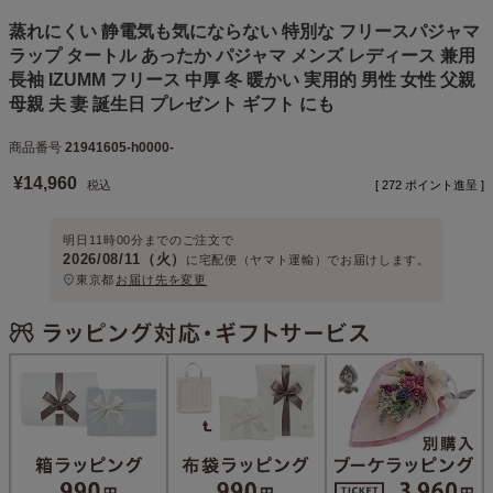
蒸れにくい 静電気も気にならない 特別な フリースパジャマ
ラップ タートル あったか パジャマ メンズ レディース 兼用
長袖 IZUMM フリース 中厚 冬 暖かい 実用的 男性 女性 父親
母親 夫 妻 誕生日 プレゼント ギフト にも
商品番号
21941605-h0000-
¥
14,960
税込
[
272
ポイント進呈 ]
明日
11時00分
までのご注文で
2026/08/11（火）
に
宅配便（ヤマト運輸）
でお届けします。
東京都
お届け先を変更