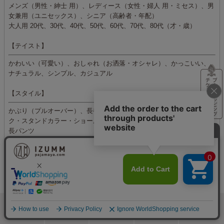
メンズ（男性・紳士 用）、レディース（女性・婦人 用・ミセス）、男
女兼用（ユニセックス）、シニア（高齢者・年配）
大人用 20代、30代、40代、50代、60代、70代、80代（才・歳）
【テイスト】
かわいい（可愛い）、おしゃれ（お洒落・オシャレ）、かっこいい、
ナチュラル、シンプル、カジュアル
【スタイル】
かぶり（プルオーバー）、長袖、衿付き（タートルネック・ハイネッ
ク・スタンドカラー・ショールカラー・合わせ衿）、ポケット 付き、
長パンツ
【用途】
睡眠（快眠・安眠）、お泊り（旅行、観光地、行楽地、ウィンターリ
ゾート、レジャー）、お揃い・ペア
各種プレゼント
・誕生日プレゼント 男性 父 女性 母 20代・30代・40代・50代・60
検索
メニュー
ホーム
カート
おねむりフェア
代・70代（才・歳）