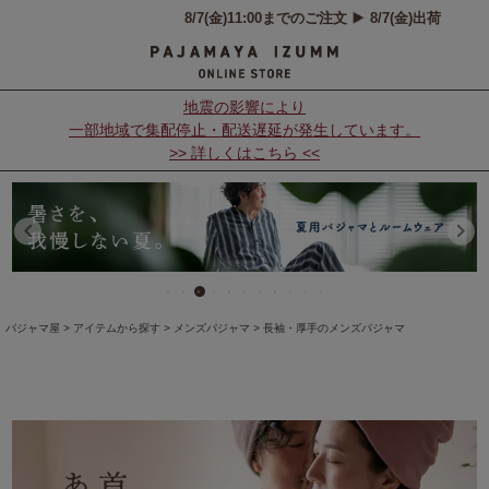
地震の影響により
一部地域で集配停止・配送遅延が発生しています。
>> 詳しくはこちら <<
パジャマ屋
アイテムから探す
メンズパジャマ
長袖・厚手のメンズパジャマ