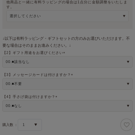
他商品と一緒に有料ラッピングの場合は1点分に金額調整をいたしま
(
す。
必
須
)
↓以下は有料ラッピング・ギフトセットの方のみお選びいただけます。不
要な場合はそのままお進みください。↓
【2】ギフト用途をお選びください
(
必
須
)
【3】メッセージカードは付けますか？
(
必
須
)
【4】手さげ袋は付けますか？
(
必
須
)