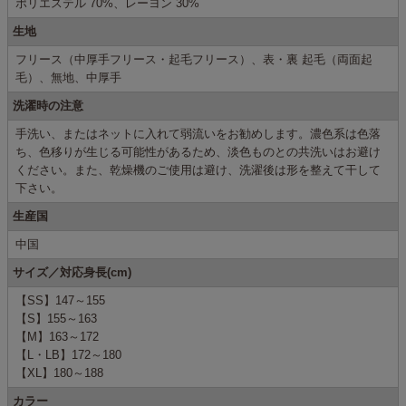
ポリエステル 70%、レーヨン 30%
生地
フリース（中厚手フリース・起毛フリース）、表・裏 起毛（両面起
毛）、無地、中厚手
洗濯時の注意
手洗い、またはネットに入れて弱流いをお勧めします。濃色系は色落
ち、色移りが生じる可能性があるため、淡色ものとの共洗いはお避け
ください。また、乾燥機のご使用は避け、洗濯後は形を整えて干して
下さい。
生産国
中国
サイズ／対応身長(cm)
【SS】147～155
【S】155～163
【M】163～172
【L・LB】172～180
【XL】180～188
カラー