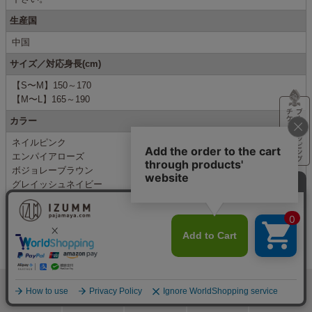
生産国
中国
サイズ／対応身長(cm)
【S〜M】150～170
【M〜L】165～190
カラー
ネイルピンク
エンパイアローズ
ボジョレーブラウン
グレイッシュネイビー
ディープグレー
適シーズン
秋 冬（秋冬）用、冬用
アイテム
レディース・メンズ兼用 長袖ルームガウン
検索
メニュー
ホーム
カート
おねむりフェア
服 ナイトウエア、ルームウエア・部屋着、羽織り物