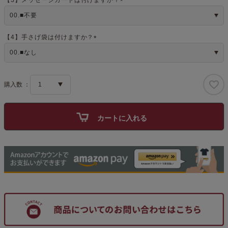
【3】メッセージカードは付けますか？
(
必
須
)
【4】手さげ袋は付けますか？
(
必
須
)
カートに入れる