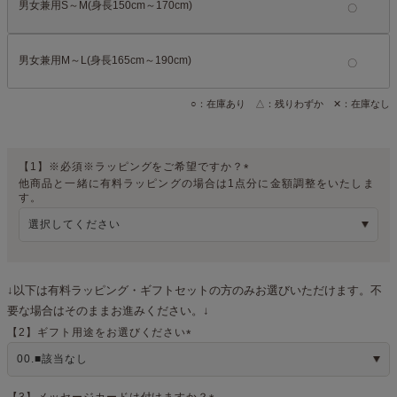
男女兼用S～M(身長150cm～170cm)
男女兼用M～L(身長165cm～190cm)
○：在庫あり △：残りわずか ✕：在庫なし
【1】※必須※ラッピングをご希望ですか？
他商品と一緒に有料ラッピングの場合は1点分に金額調整をいたしま
(
す。
必
須
)
↓以下は有料ラッピング・ギフトセットの方のみお選びいただけます。不
要な場合はそのままお進みください。↓
【2】ギフト用途をお選びください
(
必
須
)