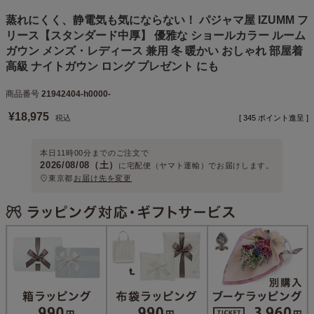
蒸れにくく、静電気も気にならない！ パジャマ屋 IZUMM フ
リース【スタンダード中厚】 優雅な ショールカラー ルーム
ガウン メンズ・レディース 兼用 冬 暖かい おしゃれ 部屋着
高級 ナイトガウン ロング プレゼント にも
商品番号
21942404-h0000-
¥
18,975
税込
[
345
ポイント進呈 ]
本日
11時00分
までのご注文で
2026/08/08（土）
に
宅配便（ヤマト運輸）
でお届けします。
東京都
お届け先を変更