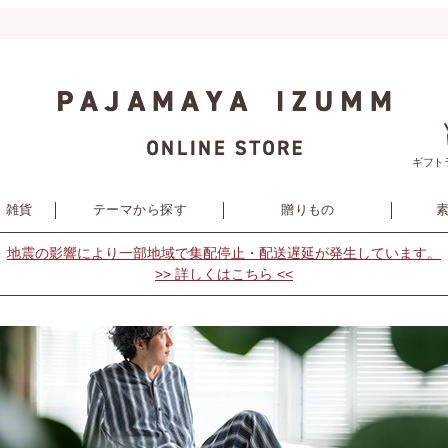
ギフト
・雑貨
テーマから探す
贈りもの
地震の影響により
一部地域で集配停止・配送遅延が発生しています。
>> 詳しくはこちら <<