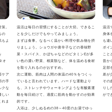
対策。
温活は毎日の習慣にすることが大切。できるこ
温活
るの
とを少しだけでもやってみましょう。
身体
肌もよ
まずは食事。なるべく温かい料理や飲み物を摂
も違
。
りましょう。ショウガや唐辛子などの香味野
ポイ
を
菜・スパイス、かぼちゃなどのビタミンEが多
こと
タオ
い色の濃い野菜、根菜類など、体を温める食材
昔か
を取り入れるのがおすすめ。
足部
湿ケア
次に運動。筋肉は人間の体温の40％をつくっ
差が
用の手
ていると言われています。ハードな運動より
その
ルクな
も、ストレッチやウォーキングような有酸素運
りし
優しい
動を毎日続けて、適度に筋肉を動かすのが効果
がで
くれま
的です。
入浴は、少しぬるめの38～40度のお湯でゆっ