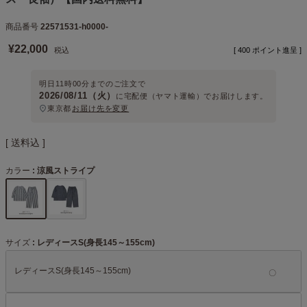
商品番号
22571531-h0000-
¥
22,000
税込
[
400
ポイント進呈 ]
明日
11時00分
までのご注文で
2026/08/11（火）
に
宅配便（ヤマト運輸）
でお届けします。
東京都
お届け先を変更
送料込
カラー
涼風ストライプ
サイズ
レディースS(身長145～155cm)
レディースS(身長145～155cm)