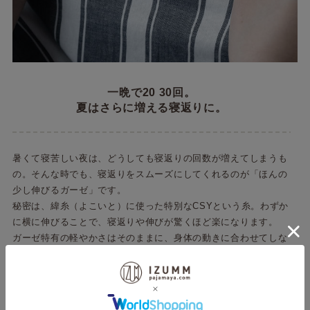
一晩で20 30回。
夏はさらに増える寝返りに。
暑くて寝苦しい夜は、どうしても寝返りの回数が増えてしまうも
の。そんな時でも、寝返りをスムーズにしてくれるのが「ほんの
少し伸びるガーゼ」です。
秘密は、緯糸（よこいと）に使った特別なCSYという糸。わずか
に横に伸びることで、寝返りや伸びが驚くほど楽になります。
ガーゼ特有の軽やかさはそのままに、身体の動きに合わせてしな
やかにフィット。生地が突っ張る不快感がないため、無意識の寝
返りもスムーズになり、朝までぐっすり眠れます。