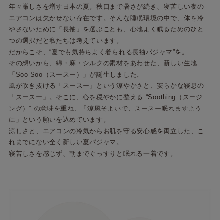
年々厳しさを増す日本の夏。秋口まで暑さが続き、寝苦しい夜の
エアコンは欠かせない存在です。そんな睡眠環境の中で、体を冷
やさないために「長袖」を選ぶことも、心地よく眠るためのひと
つの選択だと私たちは考えています。
だからこそ、“夏でも気持ちよく着られる長袖パジャマ”を。
その想いから、綿・麻・シルクの素材をあわせた、新しい生地
「Soo Soo（スースー）」が誕生しました。
風が吹き抜ける「スースー」という涼やかさと、安らかな寝息の
「スースー」。そこに、心を穏やかに整える “Soothing（スージ
ング）” の意味を重ね、「涼風そよいで、スースー眠れますよう
に」という願いを込めています。
涼しさと、エアコンの冷気からお肌を守る安心感を両立した、こ
れまでにない全く新しい夏パジャマ。
寝苦しさを感じず、朝までぐっすりと眠れる一着です。