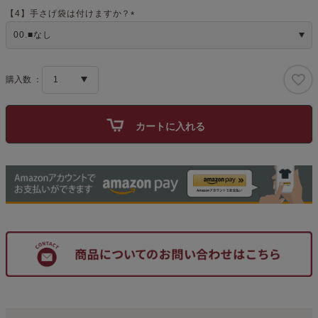
)
【4】手さげ袋は付けますか？
(
必
須
)
カートに入れる