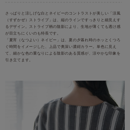
さっぱりと涼しげな白とネイビーのコントラストが美しい「涼風
（すずかぜ）ストライプ」は、縦のラインですっきりと細見えす
るデザイン。ストライプ柄の陰影により、生地が薄くても透け感
が目立ちにくいのも特長です。
「夏宵（なつよい）ネイビー」は、夏の夕暮れ時のホッとくつろ
ぐ時間をイメージした、上品で奥深い濃紺カラー。単色に見え
て、細かな色の重なりによる陰影のある質感が、涼やかな印象を
引き立てます。