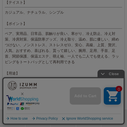
【テイスト】
カジュアル、ナチュラル、シンプル
【ポイント】
ペア、実用品、日常品、肌触りが良い、寒がり、冷え防止、冷え対
策、冷房対策、保温防寒グッズ、冷え取り、温め、肌に優しい、締め
つけない、ノンストレス、ストレスゼロ、安心、高級、上質、贅沢、
人気、おすすめ、喜ばれる、貰って嬉しい、腕用、足用、手首、足
首、関節保護、保温エステ、萌え袖、一人でも二人でも使える、ラッ
ピングをトートバッグとして再利用できる
【用途】
おうち時間、室内、リモートワーク、在宅勤務、パソコン作業、リラ
ックスタイム、くつろぎ時間、普段使い、旅行 用、散歩、お出かけ、
携帯、就寝、読書、スマホ、忘年会、結婚式の二次会、ゴルフコン
ペ、イベント
各種プレゼント
・出産祝い ママへ ママ友 ギフト
・誕生日プレゼント 女性 母 おしゃれ 女友達 ギフト
検索
メニュー
ホーム
カート
おねむりフェア