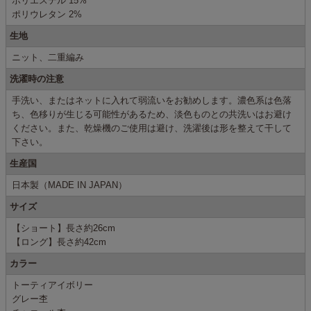
ポリエステル 15%
ポリウレタン 2%
生地
ニット、二重編み
洗濯時の注意
手洗い、またはネットに入れて弱流いをお勧めします。濃色系は色落
ち、色移りが生じる可能性があるため、淡色ものとの共洗いはお避け
ください。また、乾燥機のご使用は避け、洗濯後は形を整えて干して
下さい。
生産国
日本製（MADE IN JAPAN）
サイズ
【ショート】長さ約26cm
【ロング】長さ約42cm
カラー
トーティアイボリー
グレー杢