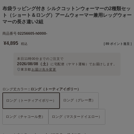
布袋ラッピング付き シルクコットンウォーマーの2種類セッ
ト（ショート＆ロング）アームウォーマー兼用レッグウォー
マーの長さ違い2組
商品番号
02256605-h0000-
¥
4,895
税込
[
89
ポイント進呈 ]
本日
11時00分
までのご注文で
2026/08/08（土）
に
宅配便（ヤマト運輸）
でお届けします。
東京都
お届け先を変更
ロング丈カラー
ロング（トーティアイボリー）
ロング（グレー杢）
ロング（トーティアイボリー）
ロング（チャコール杢）
ロング（マスタードイエロー）