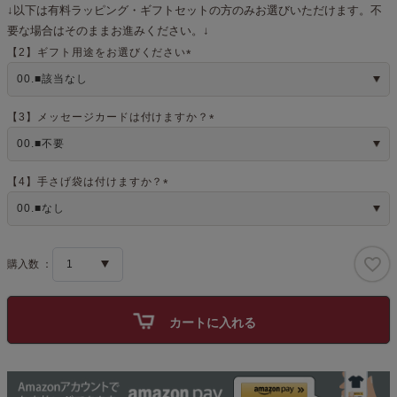
↓以下は有料ラッピング・ギフトセットの方のみお選びいただけます。不
要な場合はそのままお進みください。↓
【2】ギフト用途をお選びください
(
必
須
)
【3】メッセージカードは付けますか？
(
必
須
)
【4】手さげ袋は付けますか？
(
必
須
)
カートに入れる