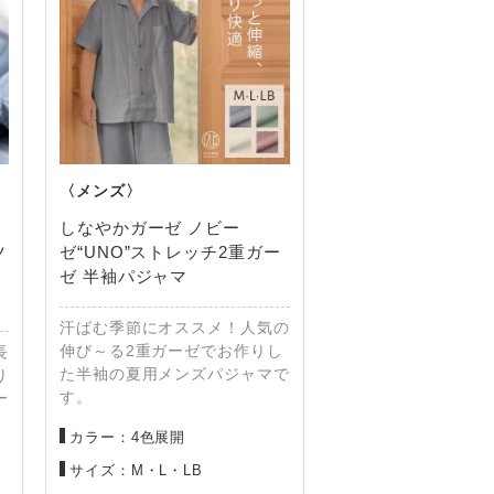
しなやかガーゼ ノビー
ツ
ゼ“UNO”ストレッチ2重ガー
ゼ 半袖パジャマ
汗ばむ季節にオススメ！人気の
伸び～る2重ガーゼでお作りし
長
た半袖の夏用メンズパジャマで
り
す。
ー
。
カラー：4色展開
サイズ：M・L・LB