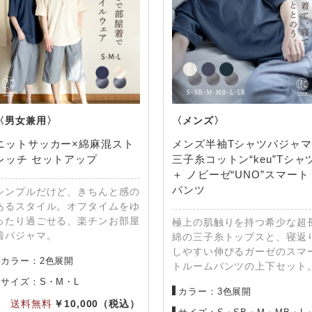
ニットサッカー×綿麻混スト
メンズ半袖Tシャツパジャマ
レッチ セットアップ
三子糸コットン“keu”Tシャ
＋ ノビーゼ“UNO”スマート
パンツ
シンプルだけど、きちんと感の
あるスタイル。オフタイムをゆ
ったり過ごせる、楽チンお部屋
極上の肌触りを持つ希少な超
着パジャマ。
綿の三子糸トップスと、寝返
しやすい伸びるガーゼのスマ
カラー：2色展開
トルームパンツの上下セット
サイズ：S・M・L
カラー：3色展開
10,000