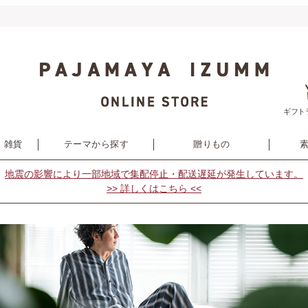
ギフト
・雑貨
テーマから探す
贈りもの
地震の影響により
一部地域で集配停止・配送遅延が発生しています。
>> 詳しくはこちら <<