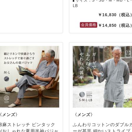
サイズ：S・SB・M・MB・L
LB
16,830
14,850
綿麻ストレッチ ピンタック
ふんわりコットンのダブル
がおしゃれな夏用半袖パジャ
ーゼ甚平 細かいストライプ