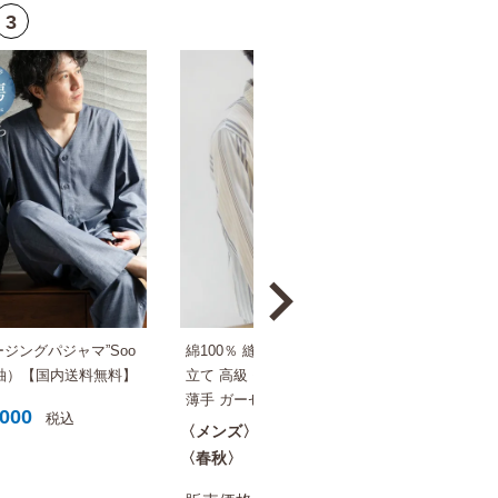
ジングパジャマ”Soo
綿100％ 縫い代までもやさしい思いやり仕
長袖）【国内送料無料】
立て 高級 モダンストライプ 春夏用 長袖
薄手 ガーゼ パジャマ メンズ 前開き/父 実
,000
税込
用的 プレゼント にも おすすめ【国内送料
メンズ
社会の窓
無料】
春秋