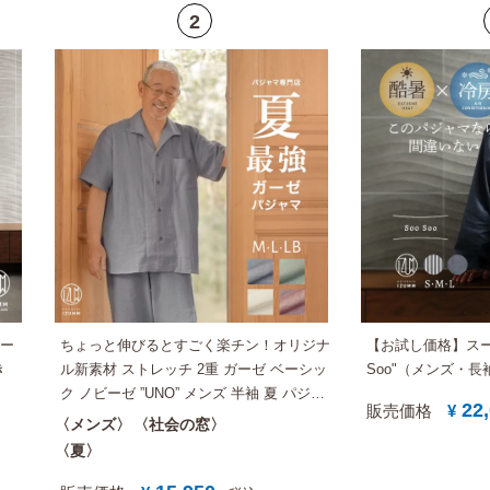
ビー
ちょっと伸びるとすごく楽チン！オリジナ
【お試し価格】スー
き
ル新素材 ストレッチ 2重 ガーゼ ベーシッ
Soo"（メンズ・
ク ノビーゼ ”UNO” メンズ 半袖 夏 パジャ
22
販売価格
¥
マ （大きいサイズも） 実用的 プレゼント
メンズ
社会の窓
にも おすすめ【国内送料無料】
夏