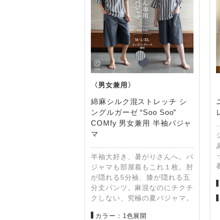
綿麻シルク混ストレッチ シ
ングルガーゼ “Soo Soo”
COMfy 男女兼用 半袖パジャ
マ
半袖大好き、暑がりさんへ。パ
ジャマも部屋着もこれ１枚。肘
が隠れる5分袖、膝が隠れる五
分丈パンツ。麻混なのにチクチ
クしない、究極の夏パジャマ。
カラー：1色展開