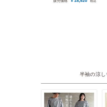
18,920
販売価格
¥
税込
半袖の涼し