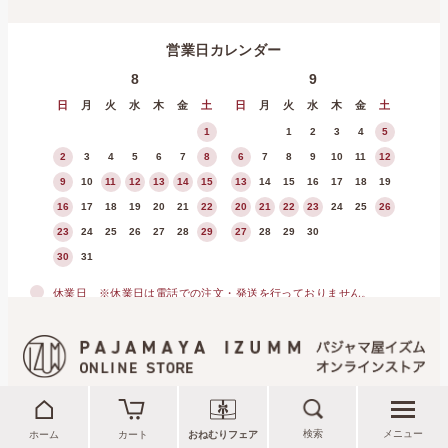
営業日カレンダー
8
9
日
月
火
水
木
金
土
日
月
火
水
木
金
土
1
1
2
3
4
5
2
3
4
5
6
7
8
6
7
8
9
10
11
12
9
10
11
12
13
14
15
13
14
15
16
17
18
19
16
17
18
19
20
21
22
20
21
22
23
24
25
26
23
24
25
26
27
28
29
27
28
29
30
30
31
休業日
※休業日は電話での注文・発送を行っておりません。
OFFICIAL SNS
検索
メニュー
ホーム
カート
おねむりフェア