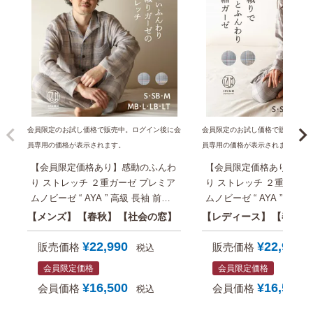
会員限定のお試し価格で販売中。ログイン後に会
会員限定のお試し価格で販売中。
員専用の価格が表示されます。
員専用の価格が表示されます。
【会員限定価格あり】感動のふんわ
【会員限定価格あり】感
り ストレッチ ２重ガーゼ プレミア
り ストレッチ ２重ガーゼ
ムノビーゼ “ AYA ” 高級 長袖 前開
ムノビーゼ “ AYA ” 長袖 前開き グ
き グレンチェック メンズ パジャマ
レンチェック レディース
メンズ
春秋
社会の窓
レディース
春秋
パジャマ屋 IZUMM 父 男性 実用的
パジャマ屋 IZUMM
誕生日 プレゼント にも おすすめ
¥
22,990
¥
22,990
販売価格
販売価格
税込
会員限定価格
会員限定価格
¥
16,500
¥
16,500
会員価格
会員価格
税込