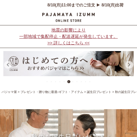
地震の影響により
一部地域で集配停止・配送遅延が発生しています。
>> 詳しくはこちら <<
パジャマ屋
プレゼント・贈り物に最適♪ギフト・アイテム
誕生日プレゼント
秋の誕生日プレ
秋のお誕生日プレゼント