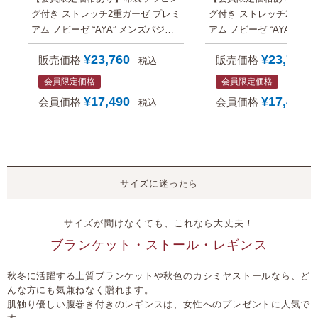
グ付き ストレッチ2重ガーゼ プレミ
グ付き ストレッチ2重ガー
アム ノビーゼ “AYA” メンズパジャ
アム ノビーゼ “AYA” レ
マのギフトセット
ジャマのギフトセット【
¥
23,760
¥
23,760
販売価格
販売価格
税込
料】
会員限定価格
会員限定価格
¥
17,490
¥
17,490
会員価格
会員価格
税込
サイズに迷ったら
サイズが聞けなくても、これなら大丈夫！
ブランケット・ストール・レギンス
秋冬に活躍する上質ブランケットや秋色のカシミヤストールなら、ど
んな方にも気兼ねなく贈れます。
肌触り優しい腹巻き付きのレギンスは、女性へのプレゼントに人気で