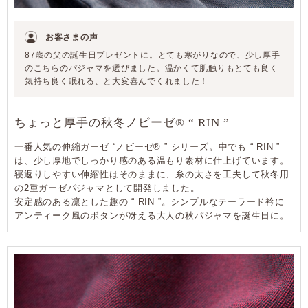
お客さまの声
87歳の父の誕生日プレゼントに。とても寒がりなので、少し厚手
のこちらのパジャマを選びました。温かくて肌触りもとても良く
気持ち良く眠れる、と大変喜んでくれました！
ちょっと厚手の秋冬ノビーゼ® “ RIN ”
一番人気の伸縮ガーゼ “ノビーゼ® ” シリーズ。中でも “ RIN ”
は、少し厚地でしっかり感のある温もり素材に仕上げています。
寝返りしやすい伸縮性はそのままに、糸の太さを工夫して秋冬用
の2重ガーゼパジャマとして開発しました。
安定感のある凛とした趣の “ RIN ”。シンプルなテーラード衿に
アンティーク風のボタンが冴える大人の秋パジャマを誕生日に。