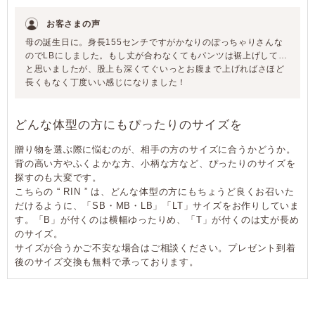
お客さまの声
母の誕生日に。身長155センチですがかなりのぽっちゃりさんな
のでLBにしました。もし丈が合わなくてもパンツは裾上げして…
と思いましたが、股上も深くてぐいっとお腹まで上げればさほど
長くもなく丁度いい感じになりました！
どんな体型の方にもぴったりのサイズを
贈り物を選ぶ際に悩むのが、相手の方のサイズに合うかどうか。
背の高い方やふくよかな方、小柄な方など、ぴったりのサイズを
探すのも大変です。
こちらの “ RIN ” は、どんな体型の方にもちょうど良くお召いた
だけるように、「SB・MB・LB」「LT」サイズをお作りしていま
す。「B」が付くのは横幅ゆったりめ、「T」が付くのは丈が長め
のサイズ。
サイズが合うかご不安な場合はご相談ください。プレゼント到着
後のサイズ交換も無料で承っております。