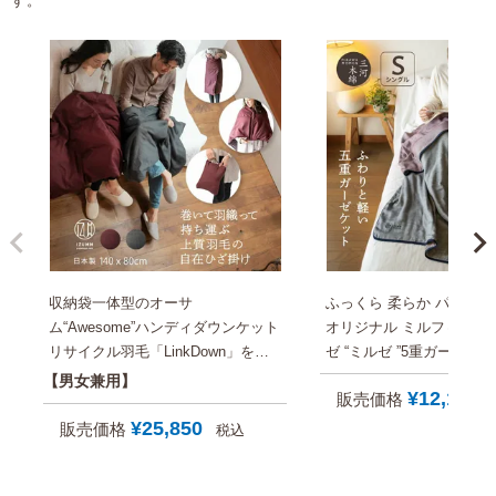
す。
収納袋一体型のオーサ
ふっくら 柔らか パジャマ屋
ム“Awesome”ハンディダウンケット
オリジナル ミルフィーユ 
リサイクル羽毛「LinkDown」を使
ゼ “ミルゼ ”5重ガーゼ ガーゼケット
用 ひざ掛け・巻きスカート・ポン
シングル 日本製 140×200
男女兼用
¥
12,100
販売価格
チョ キャンプやスポーツ観戦の防
すめ タオルケット/ブラ
寒 子供や大人の昼寝 防災グッズ 一
¥
25,850
販売価格
税込
年中使えるマルチ３WAYケット
【国内送料無料】