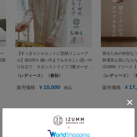
ビー
【すっきりシルエットに型紙リニューア
寝るための特別なフ
前開
ル】綿100％ 縫い代までもやさしい思いや
静電気も気にならな
り仕立て モダンストライプ 2重ガーゼ レ
IZUMM フリース
ディース パジャマ【国内送料無料】
用 長袖 前開き あ
レディース
春秋
レディース
ース 冬 暖かい 高
10,000
17
販売価格
¥
販売価格
¥
税込