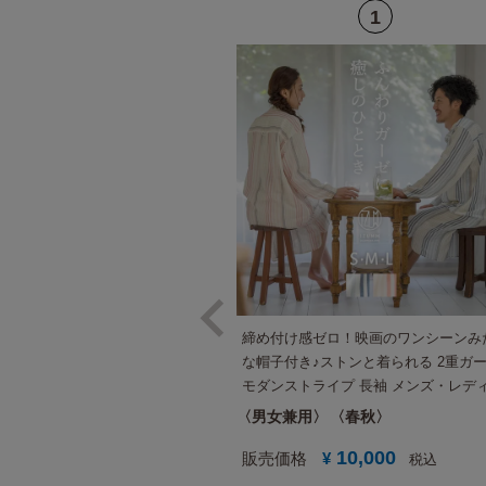
締め付け感ゼロ！映画のワンシーンみ
な帽子付き♪ストンと着られる 2重ガ
モダンストライプ 長袖 メンズ・レデ
ス 兼用 スリーパー ネグリジェ 男性
男女兼用
春秋
気（ワンピース パジャマ パンツなし
10,000
婚祝い にも【国内送料無料】
販売価格
¥
税込