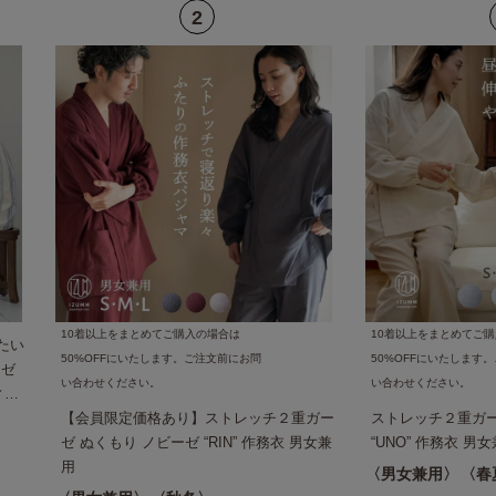
10着以上をまとめてご購入の場合は
10着以上をまとめてご
たい
50%OFFにいたします。ご注文前にお問
50%OFFにいたします
ーゼ
い合わせください。
い合わせください。
ィー
にも人
【会員限定価格あり】ストレッチ２重ガー
ストレッチ２重ガー
）結
ゼ ぬくもり ノビーゼ “RIN” 作務衣 男女兼
“UNO” 作務衣 
用
男女兼用
春