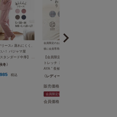
会員限定のお試し価格で販売中。ログイン
リース♪ 蒸れにくく、
後に会員専用の価格が表示されます。
い！ パジャマ屋
【スタンダード中厚】 冬
【会員限定価格あり】感動のふんわり ス
ったか パジャマ レディ
トレッチ ２重ガーゼ プレミアムノビーゼ “
秋冬
級 プレゼント 母 女性
AYA ” 長袖 前開き グレンチェック レディ
,985
ース パジャマ パジャマ屋 IZUMM
税込
レディース
春秋
22,990
販売価格
¥
税込
会員限定価格
16,500
会員価格
¥
税込