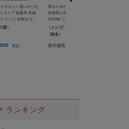
までもやさしい思いやり仕
寝るための特別なフリース♪ 蒸れにくく、
トライプ 春夏用 長袖
静電気も気にならない！ パジャマ屋
マ メンズ 前開き/父 実
IZUMM フリース【スタンダード中厚】 冬
にも おすすめ【国内送料
用 長袖 前開き あったか パジャマ メンズ
の窓
メンズ
社会の窓
冬 暖かい 高級 プレゼント 父 男性
秋冬
,000
17,985
販売価格
¥
税込
税込
マ ランキング