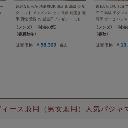
ビー
超絶なめらか 洗濯機OK 洗える 高級 シル
綿100％ 縫い代
き
ク ニット メンズ パジャマ 長袖 前開き 薄
立て 高級 モダンス
手/男性 父親 の 誕生日プレゼント にも
薄手 ガーゼ パジャ
【国内送料無料】
用的 プレゼント 
メンズ
社会の窓
メンズ
社会
無料】
春夏秋冬
春秋
58,300
10
販売価格
¥
販売価格
¥
税込
ィース兼用（男女兼用）人気パジャ