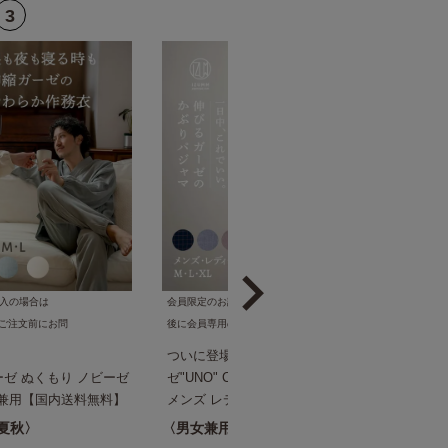
購入の場合は
会員限定のお試し価格で販売中。ログイン
。ご注文前にお問
後に会員専用の価格が表示されます。
ついに登場！かぶりパジャマ ノビー
ゼ ぬくもり ノビーゼ
ゼ"UNO" COMfy プルオーバー パジャマ
男女兼用【国内送料無料】
メンズ レディース 兼用 長袖 伸びる ２重
ガーゼ ストレッチ コンフィ チェック ルー
夏秋
男女兼用
春秋
ムウェア プレゼント 春 かわいい おしゃれ