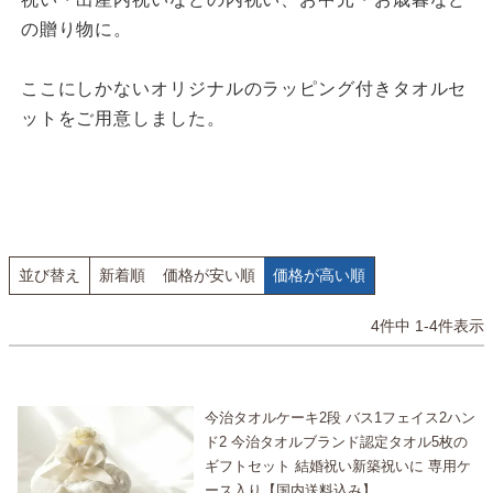
の贈り物に。
ここにしかないオリジナルのラッピング付きタオルセ
ットをご用意しました。
並び替え
新着順
価格が安い順
価格が高い順
4
件中
1
-
4
件表示
今治タオルケーキ2段 バス1フェイス2ハン
ド2 今治タオルブランド認定タオル5枚の
ギフトセット 結婚祝い新築祝いに 専用ケ
ース入り【国内送料込み】