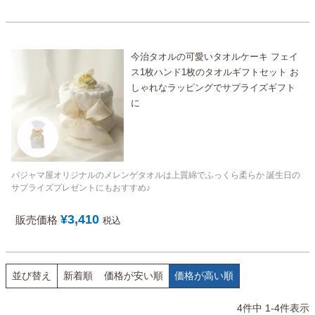
今治タオルの可愛いタオルケーキ フェイ
ス1枚ハンド1枚のタオルギフトセット お
しゃれなラッピングでサプライズギフト
に
パジャマ屋オリジナルのメレンゲタオルは上質綿でふっくら柔らか 誕生日の
サプライズプレゼントにもおすすめ♪
¥
3,410
販売価格
税込
並び替え
新着順
価格が安い順
価格が高い順
4
件中
1
-
4
件表示