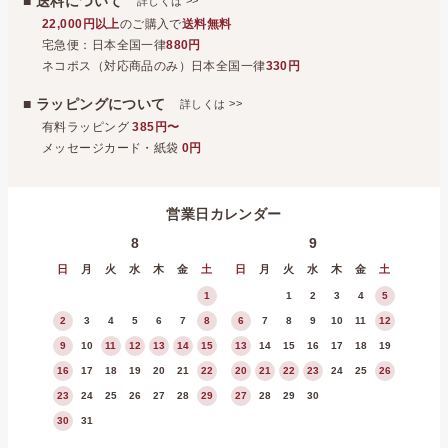
■ 送料について
>>
詳しくは
22,000円以上
のご購入で
送料無料
宅急便：日本全国一律
880円
ネコポス（対応商品のみ）日本全国一律
330円
■ ラッピングについて
>>
詳しくは
有料ラッピング
385円〜
メッセージカード・紙袋
0円
営業日カレンダー
8
9
日
月
火
水
木
金
土
日
月
火
水
木
金
土
1
1
2
3
4
5
2
3
4
5
6
7
8
6
7
8
9
10
11
12
9
10
11
12
13
14
15
13
14
15
16
17
18
19
16
17
18
19
20
21
22
20
21
22
23
24
25
26
23
24
25
26
27
28
29
27
28
29
30
30
31