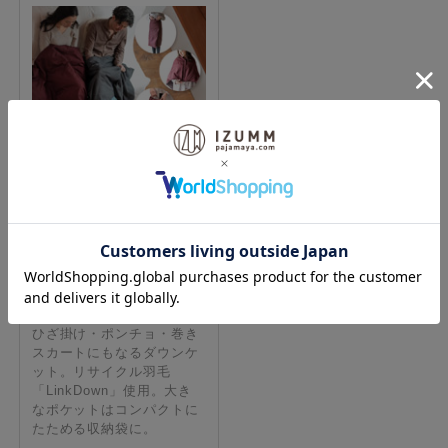
ヘヴンリーダウン オー
サム“Awesome” ハンデ
ィダウンケット（リン
クダウン）
ひざ掛け・ポンチョ・巻き
スカートにもなるダウンケ
ット。リサイクル羽毛
「LinkDown」使用。大き
なポケットはコンパクトに
たためる収納袋に。