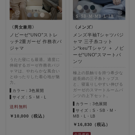
ノビーゼ“UNO”ストレ
メンズ半袖Tシャツパジ
ッチ2重ガーゼ 作務衣パ
ャマ 三子糸コット
ジャマ
ン“keu”Tシャツ ＋ ノビ
ーゼ“UNO”スマートパ
うたた寝にも最適。適度に
ンツ
伸縮するガーゼ作務衣パジ
ャマは、やわらかな風合い
極上の肌触りを持つ希少な
とゆったりした着心地が魅
超長綿の三子糸トップス
力。
と、寝返りしやすい伸びる
ガーゼのスマートルームパ
カラー：3色展開
ンツの上下セット。
サイズ：S・M・L
カラー：3色展開
サイズ：S・SB・M・
10,000
MB・L・LB
16,830