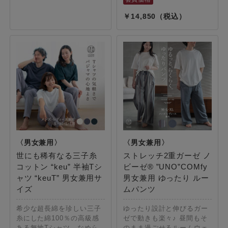
14,850
世にも稀有なる三子糸
ストレッチ2重ガーゼ ノ
コットン “keu” 半袖Tシ
ビーゼ® ”UNO”COMfy
ャツ “keuT” 男女兼用サ
男女兼用 ゆったり ルー
イズ
ムパンツ
希少な超長綿を珍しい三子
ゆったり設計と伸びるガー
糸にした綿100％の高級感
ゼで動きも楽々♪ 昼間もそ
ある無地Tシャツ。なめら
のまま過ごせるルームウェ