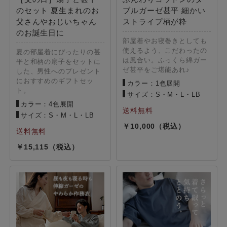
のセット 夏生まれのお
ブルガーゼ甚平 細かい
父さんやおじいちゃん
ストライプ柄が粋
のお誕生日に
部屋着やお寝巻きとしても
使えるよう、こだわったの
夏の部屋着にぴったりの甚
は風合い。ふっくら綿ガー
平と和柄の扇子をセットに
ゼ甚平をご堪能あれ♪
した、男性へのプレゼント
におすすめのギフトセッ
カラー：1色展開
ト。
サイズ：S・M・L・LB
カラー：4色展開
サイズ：S・M・L・LB
10,000
15,115