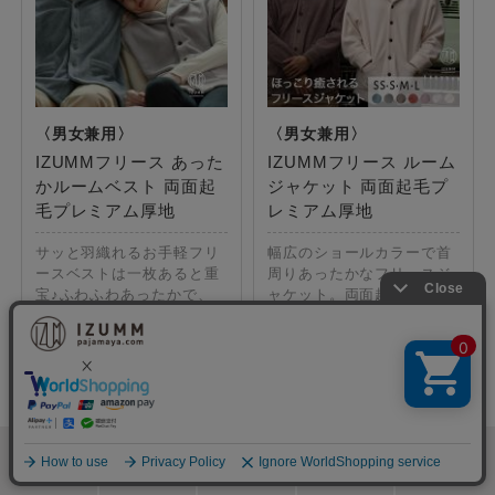
IZUMMフリース あった
IZUMMフリース ルーム
かルームベスト 両面起
ジャケット 両面起毛プ
毛プレミアム厚地
レミアム厚地
サッと羽織れるお手軽フリ
幅広のショールカラーで首
ースベストは一枚あると重
周りあったかなフリースジ
宝♪ふわふわあったかで、
ャケット。両面起毛で暖か
ゆったりと動きやすいのも
い羽織りものは贈り物にも
嬉しい。
♪
カラー：3色展開
カラー：6色展開
サイズ：S・M・L
サイズ：SS・S・M・L
13,970
11,990
検索
メニュー
ホーム
カート
おねむりフェア