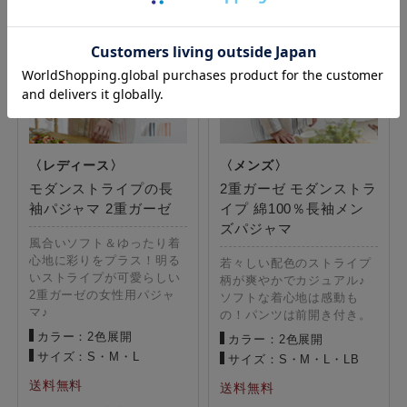
モダンストライプの長
2重ガーゼ モダンストラ
袖パジャマ 2重ガーゼ
イプ 綿100％長袖メン
ズパジャマ
風合いソフト＆ゆったり着
心地に彩りをプラス！明る
若々しい配色のストライプ
いストライプが可愛らしい
柄が爽やかでカジュアル♪
2重ガーゼの女性用パジャ
ソフトな着心地は感動も
マ♪
の！パンツは前開き付き。
カラー：2色展開
カラー：2色展開
サイズ：S・M・L
サイズ：S・M・L・LB