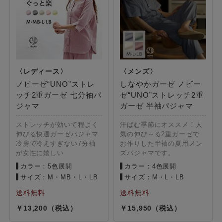
ノビーゼ“UNO”ストレ
しなやかガーゼ ノビー
ッチ2重ガーゼ 七分袖パ
ゼ“UNO”ストレッチ2重
ジャマ
ガーゼ 半袖パジャマ
ストレッチが効いて程よく
汗ばむ季節にオススメ！人
伸びる快適ガーゼパジャマ
気の伸び～る2重ガーゼで
冷房で冷えすぎない7分袖
お作りした半袖の夏用メン
が女性に嬉しい
ズパジャマです。
カラー：5色展開
カラー：4色展開
サイズ：M・MB・L・LB
サイズ：M・L・LB
13,200
15,950