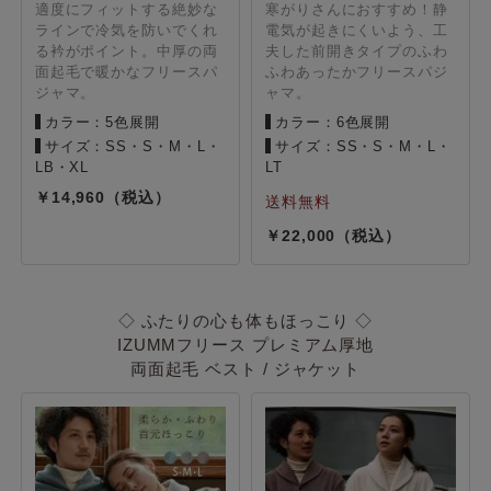
適度にフィットする絶妙な
寒がりさんにおすすめ！静
ラインで冷気を防いでくれ
電気が起きにくいよう、工
る衿がポイント。中厚の両
夫した前開きタイプのふわ
面起毛で暖かなフリースパ
ふわあったかフリースパジ
ジャマ。
ャマ。
カラー：5色展開
カラー：6色展開
サイズ：SS・S・M・L・
サイズ：SS・S・M・L・
LB・XL
LT
14,960
22,000
◇ ふたりの心も体もほっこり ◇
IZUMMフリース プレミアム厚地
両面起毛 ベスト / ジャケット