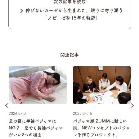
次の記事を読む
伸びないガーゼから生まれた、眠りに寄り添う
「ノビーゼ®︎ 15年の軌跡」
関連記事
2026.07.01
2025.04.15
悩
夏の夜に半袖パジャマは
パジャマ屋IZUMMに新しい
NG？ 夏でも長袖パジャマ
風。NEWコンセプトのパジャ
がいい2つの理由
マを作るプロジェクト。