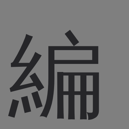
め
編
て