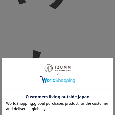
り
た
物