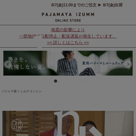
dow
地震の影響により
一部地域で集配停止・配送遅延が発生しています。
>> 詳しくはこちら <<
n
パジャマ屋
シルクコットン