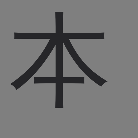
ペ
本
ク