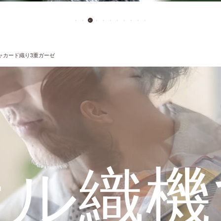
ャカード織り3重ガーゼ
オル織機