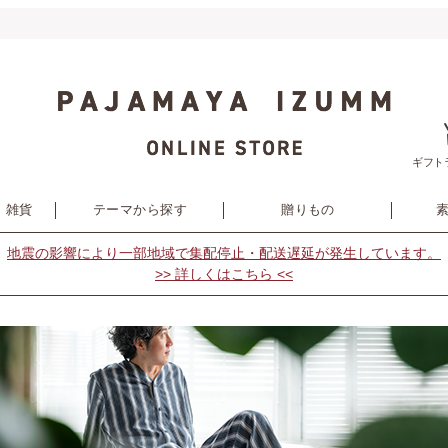
ギフト
・雑貨
テーマから探す
贈りもの
地震の影響により
一部地域で集配停止・配送遅延が発生しています。
>> 詳しくはこちら <<