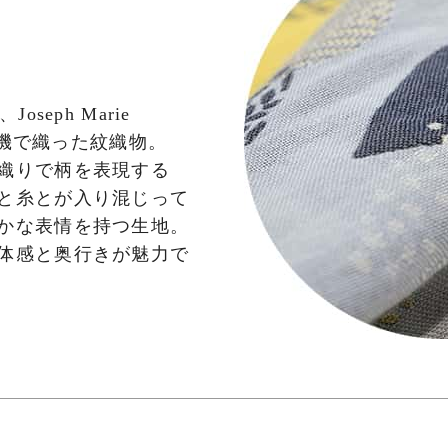
り
seph Marie
た織機で織った紋織物。
織りで柄を表現する
と糸とが入り混じって
かな表情を持つ生地。
体感と奥行きが魅力で