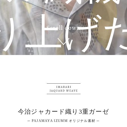
り上げ
Scroll down
本の技に
惚れる
今治ジャカード織り3重ガーゼ
─ PAJAMAYA IZUMM オリジナル素材 ─