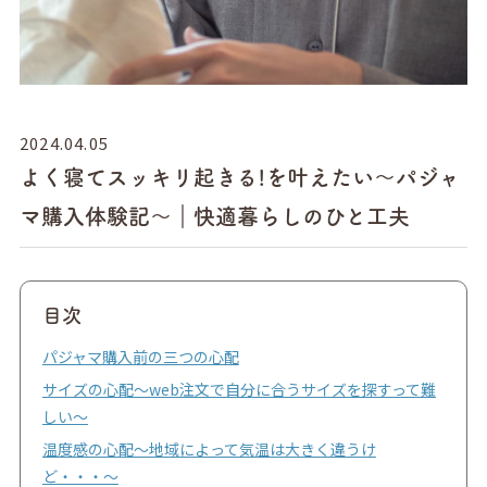
2024.04.05
よく寝てスッキリ起きる!を叶えたい〜パジャ
マ購入体験記〜｜快適暮らしのひと工夫
目次
パジャマ購入前の三つの心配
サイズの心配〜web注文で自分に合うサイズを探すって難
しい〜
温度感の心配〜地域によって気温は大きく違うけ
ど・・・〜