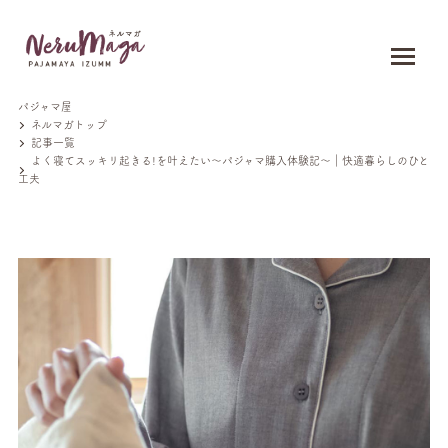
パジャマ屋
ネルマガトップ
記事一覧
よく寝てスッキリ起きる!を叶えたい〜パジャマ購入体験記〜｜快適暮らしのひと
工夫