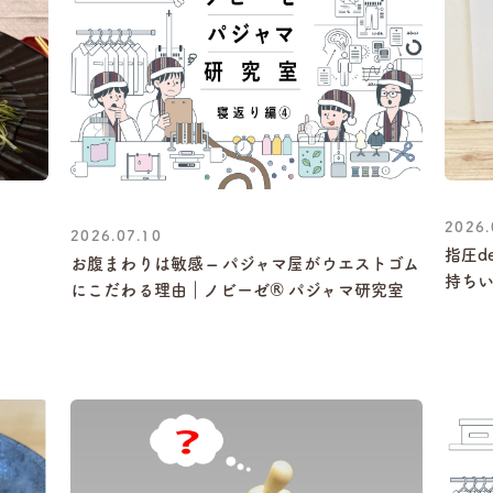
2026.
2026.07.10
用
指圧d
お腹まわりは敏感 – パジャマ屋がウエストゴム
持ち
にこだわる理由｜ノビーゼ® パジャマ研究室