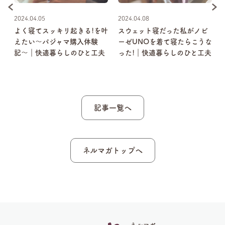
2024.04.05
2024.04.08
巻
よく寝てスッキリ起きる!を叶
スウェット寝だった私がノビ
えたい〜パジャマ購入体験
ーゼUNOを着て寝たらこうな
記〜｜快適暮らしのひと工夫
った!｜快適暮らしのひと工夫
記事一覧へ
ネルマガトップへ