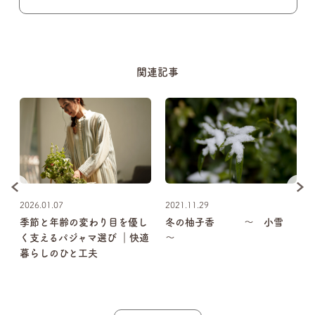
関連記事
2026.01.07
2021.11.29
い
季節と年齢の変わり目を優し
冬の柚子香 ～ 小雪
く支えるパジャマ選び ｜快適
～
ノ
暮らしのひと工夫