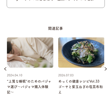
関連記事
2024.04.10
2026.07.03
叶
“上質な睡眠”のためのパジャ
めっくの健康レシピVol.33
マ選び〜パジャマ購入体験
ゴーヤと紫玉ねぎの塩昆布和
夫
記〜
え