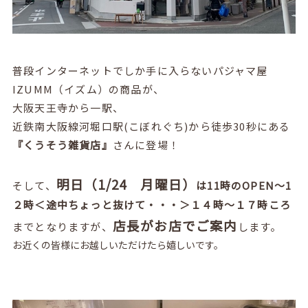
普段インターネットでしか手に入らないパジャマ屋
IZUMM（イズム）の商品が、
大阪天王寺から一駅、
近鉄南大阪線河堀口駅(こぼれぐち)から徒歩30秒にある
『くうそう雑貨店』
さんに登場！
明日（1/24 月曜日）
そして、
は11時のOPEN～1
２時＜途中ちょっと抜けて・・・＞１４時～１７時ころ
店長がお店でご案内
までとなりますが、
します。
お近くの皆様にお越しいただけたら嬉しいです。