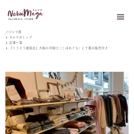
パジャマ屋
ネルマガトップ
記事一覧
『くうそう雑貨店』大阪の河堀口（こぼれぐち）にて展示販売中♪