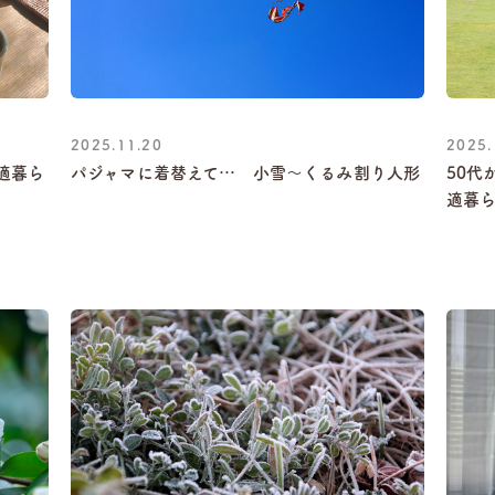
2025.11.20
2025.
適暮ら
パジャマに着替えて… 小雪～くるみ割り人形
50代
適暮