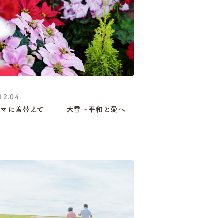
12.04
ャマに着替えて… 大雪～平和と愛へ