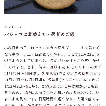
2023.11.20
パジャマに着替えて…忍者のご飯
小春日和の日にほっとしたかと思えば、コートを着たく
なる寒さ…。二十四節気の小雪(しょうせつ11月22日)を
迎えようとしている今は、冬の訪れをすっかり気付かせ
てくれます。七十二候は、虹蔵不見(にじかくれてみえず
11月22日～26日頃)、朔風払葉(きたかぜこのはをはらう
11月27日～12月1日頃)、橘始黄(たちばなはじめてきば
む12月2日～6日頃)、と続きます。日中は暖かい日もあ
るものの、場所によっては雪が舞い始める頃となり、い
よいよ冬到来です。日照時間が短くなり、太陽は低くな
るため、雨上がりの虹が見えることはなくなり、風は北