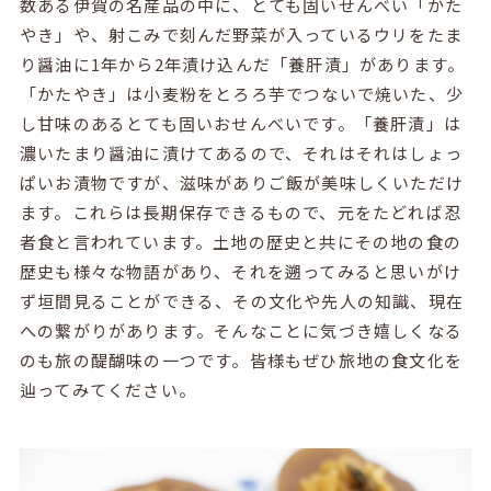
数ある伊賀の名産品の中に、とても固いせんべい「かた
やき」や、射こみで刻んだ野菜が入っているウリをたま
り醤油に1年から2年漬け込んだ「養肝漬」があります。
「かたやき」は小麦粉をとろろ芋でつないで焼いた、少
し甘味のあるとても固いおせんべいです。「養肝漬」は
濃いたまり醤油に漬けてあるので、それはそれはしょっ
ぱいお漬物ですが、滋味がありご飯が美味しくいただけ
ます。これらは長期保存できるもので、元をたどれば忍
者食と言われています。土地の歴史と共にその地の食の
歴史も様々な物語があり、それを遡ってみると思いがけ
ず垣間見ることができる、その文化や先人の知識、現在
への繋がりがあります。そんなことに気づき嬉しくなる
のも旅の醍醐味の一つです。皆様もぜひ旅地の食文化を
辿ってみてください。