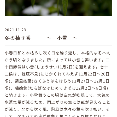
2021.11.29
冬の柚子香 ～ 小雪 ～
小春日和と木枯らし吹く日を繰り返し、本格的な冬へ向
かう頃となりました。所によっては小雪も舞います。二
十四節気は小雪(しょうせつ11月2日)を迎えます。七十
二候は、虹蔵不見(にじかくれてみえず11月22日～26日
頃)、朔風払葉(さくふうはをはらう11月27日～12月1日
頃)、橘始黄(たちばなはじめてきばむ12月2日～6日頃)
と続きます。小雪舞うこの頃は空気が乾燥して、大気の
水蒸気量が減るため、雨上がりの空には虹が見えること
が減り、北から吹く風、朔風は木々の葉を吹き払い、そ
して、タチバナの実が黄色く色づくそんな候となりま