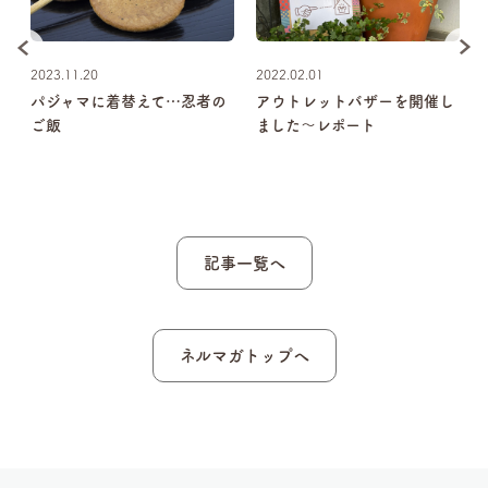
2023.11.20
2022.02.01
か
パジャマに着替えて…忍者の
アウトレットバザーを開催し
ご飯
ました～レポート
記事一覧へ
ネルマガトップへ