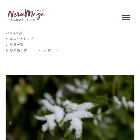
パジャマ屋
ネルマガトップ
記事一覧
冬の柚子香 ～ 小雪 ～