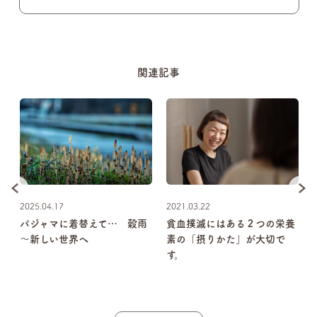
関連記事
2025.04.17
2021.03.22
、
パジャマに着替えて… 穀雨
貧血撲滅にはある２つの栄養
し
～新しい世界へ
素の「摂りかた」が大切で
す。