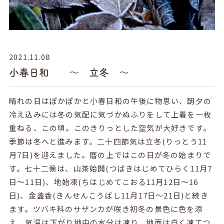
2021.11.08
小春日和 ～ 立冬 ～
晴れの日はぽかぽかと小春日和の午後に物思い、朝夕の
冷え込みには冬の気配に気づかぬふりをして上着を一枚
重ねる、この頃。このきりっとした空気が大好きです。
季節は冬へと進みます。二十四節気は立冬(りっとう11
月7日)を迎えました。暦の上ではこの日が冬の始まりで
す。七十二候は、山茶始開(つばきはじめてひらく11月7
日～11日)、地始凍(ちはじめてこおる11月12日～16
日)、金盞香(きんせんこうばし11月17日～21日)と続き
ます。ツバキ科のサザンカが咲き初冬の景色に色を添
え、気温は下がり地中の水分は凍り、地面は白く凍てつ