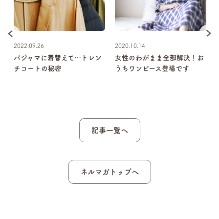
2022.09.26
2020.10.14
パジャマに着替えて…トレン
女性のわがまま全部解決！お
健
チコートの秘密
うちワンピース登場です
睡
記事一覧へ
ネルマガトップへ