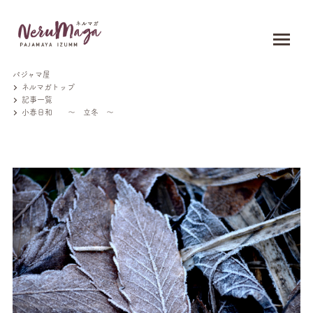
パジャマ屋
ネルマガトップ
記事一覧
小春日和 ～ 立冬 ～