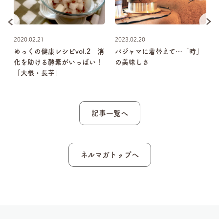
2020.02.21
2023.02.20
めっくの健康レシピvol.2 消
パジャマに着替えて…「時」
と
化を助ける酵素がいっぱい！
の美味しさ
「大根・長芋」
記事一覧へ
ネルマガトップへ