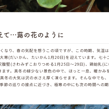
えて…蕗の花のように
遅くなり、春の気配を想うこの頃ですが、この時期、気温
大寒(だいかん、たいかん1月20日)を迎えています。七十
水沢腹堅(さわみずこおりつめる1月25日～29日)、鶏始乳
と続きます。真冬の緑少ない景色の中で、ほっと一息、暖か
、真冬の大気は沢の水さえ厚く凍らせます。そんな中でも
。季節の巡りの接点に近づき、極寒の中にも次の時間への